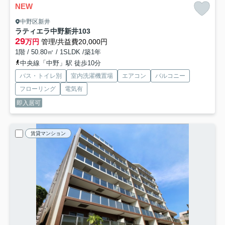
NEW
中野区新井
ラティエラ中野新井
103
29
万円
管理/共益費20,000円
1階 / 50.80㎡ / 1SLDK /築1年
中央線「中野」駅 徒歩10分
バス・トイレ別
室内洗濯機置場
エアコン
バルコニー
フローリング
電気有
即入居可
賃貸マンション