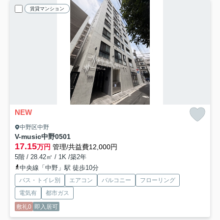
賃貸マンション
NEW
中野区中野
V-music中野
0501
17.15
万円
管理/共益費12,000円
5階 / 28.42㎡ / 1K /築2年
中央線「中野」駅 徒歩10分
バス・トイレ別
エアコン
バルコニー
フローリング
電気有
都市ガス
敷礼0
即入居可