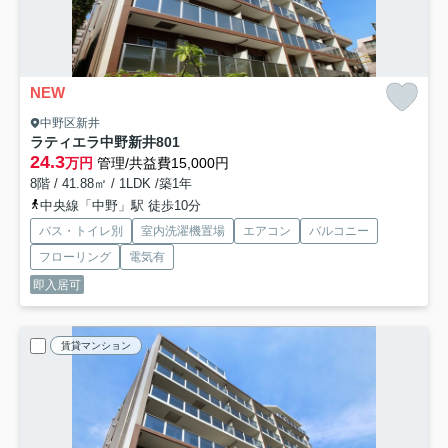
NEW
中野区新井
ラティエラ中野新井
801
24.3
万円
管理/共益費15,000円
8階 / 41.88㎡ / 1LDK /築1年
中央線「中野」駅 徒歩10分
バス・トイレ別
室内洗濯機置場
エアコン
バルコニー
フローリング
電気有
即入居可
賃貸マンション