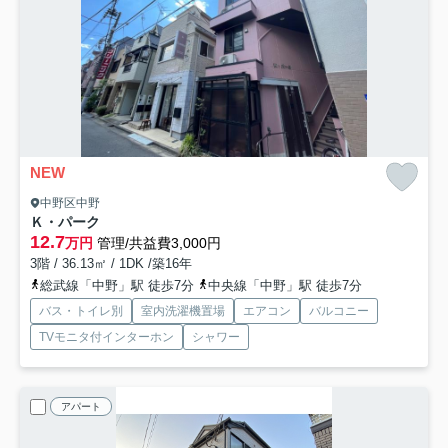
NEW
中野区中野
Ｋ・パーク
12.7
万円
管理/共益費3,000円
3階 / 36.13㎡ / 1DK /築16年
総武線「中野」駅 徒歩7分
中央線「中野」駅 徒歩7分
バス・トイレ別
室内洗濯機置場
エアコン
バルコニー
TVモニタ付インターホン
シャワー
アパート