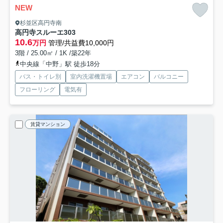
NEW
杉並区高円寺南
高円寺スルーエ
303
10.6
万円
管理/共益費10,000円
3階 / 25.00㎡ / 1K /築22年
中央線「中野」駅 徒歩18分
バス・トイレ別
室内洗濯機置場
エアコン
バルコニー
フローリング
電気有
賃貸マンション