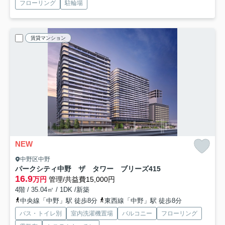
フローリング
駐輪場
賃貸マンション
NEW
中野区中野
パークシティ中野 ザ タワー ブリーズ
415
16.9
万円
管理/共益費15,000円
4階 / 35.04㎡ / 1DK /新築
中央線「中野」駅 徒歩8分
東西線「中野」駅 徒歩8分
バス・トイレ別
室内洗濯機置場
バルコニー
フローリング