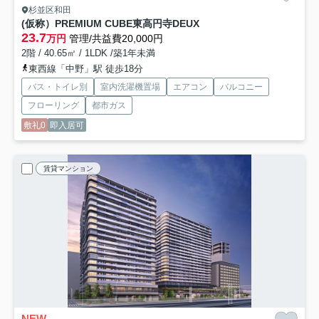
杉並区和田
(仮称）PREMIUM CUBE東高円寺DEUX
23.7
万円
管理/共益費20,000円
2階 / 40.65㎡ / 1LDK /築1年未満
東西線「中野」駅 徒歩18分
バス・トイレ別
室内洗濯機置場
エアコン
バルコニー
フローリング
都市ガス
敷礼0
即入居可
賃貸マンション
NEW