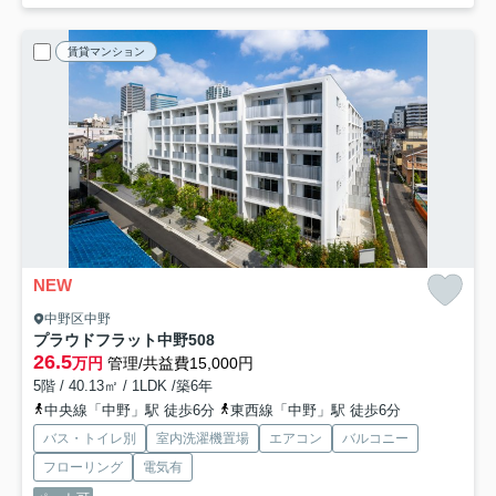
賃貸マンション
NEW
中野区中野
プラウドフラット中野
508
26.5
万円
管理/共益費15,000円
5階 / 40.13㎡ / 1LDK /築6年
中央線「中野」駅 徒歩6分
東西線「中野」駅 徒歩6分
バス・トイレ別
室内洗濯機置場
エアコン
バルコニー
フローリング
電気有