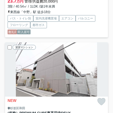
23.7
万円
管理/共益費20,000円
3階 / 40.54㎡ / 1LDK /築1年未満
東西線「中野」駅 徒歩18分
バス・トイレ別
室内洗濯機置場
エアコン
バルコニー
フローリング
都市ガス
敷礼0
即入居可
賃貸マンション
NEW
杉並区和田