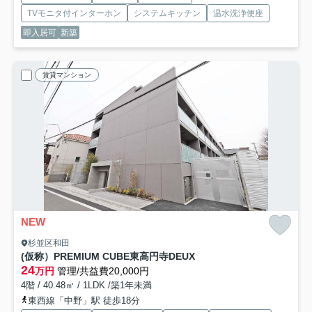
TVモニタ付インターホン
システムキッチン
温水洗浄便座
即入居可
新築
賃貸マンション
NEW
杉並区和田
(仮称）PREMIUM CUBE東高円寺DEUX
24
万円
管理/共益費20,000円
4階 / 40.48㎡ / 1LDK /築1年未満
東西線「中野」駅 徒歩18分