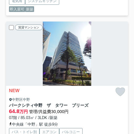
電気有
システムキッチン
即入居可
新築
賃貸マンション
NEW
中野区中野
パークシティ中野 ザ タワー ブリーズ
64.8
万円
管理/共益費30,000円
07階 / 85.03㎡ / 3LDK /新築
中央線「中野」駅 徒歩9分
バス・トイレ別
エアコン
バルコニー