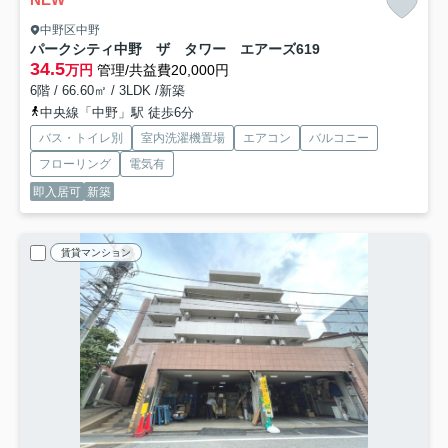
中野区中野
パークシティ中野 ザ タワー エアーズ
619
34.5
万円
管理/共益費20,000円
6階 / 66.60㎡ / 3LDK /新築
中央線「中野」駅 徒歩6分
バス・トイレ別
室内洗濯機置場
エアコン
バルコニー
フローリング
電気有
即入居可
新築
賃貸マンション