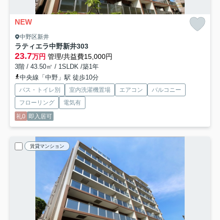
NEW
中野区新井
ラティエラ中野新井
303
23.7
万円
管理/共益費15,000円
3階 / 43.50㎡ / 1SLDK /築1年
中央線「中野」駅 徒歩10分
バス・トイレ別
室内洗濯機置場
エアコン
バルコニー
フローリング
電気有
礼0
即入居可
賃貸マンション