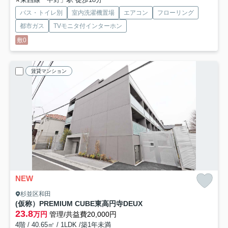
バス・トイレ別
室内洗濯機置場
エアコン
フローリング
都市ガス
TVモニタ付インターホン
敷0
賃貸マンション
NEW
杉並区和田
(仮称）PREMIUM CUBE東高円寺DEUX
23.8
万円
管理/共益費20,000円
4階 / 40.65㎡ / 1LDK /築1年未満