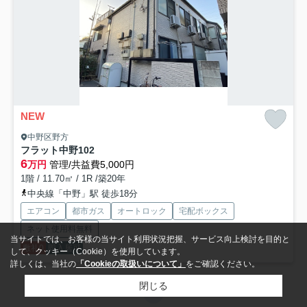
NEW
中野区野方
フラット中野
102
6
万円
管理/共益費5,000円
1階 / 11.70㎡ / 1R /築20年
中央線「中野」駅 徒歩18分
エアコン
都市ガス
オートロック
宅配ボックス
ネット使用料無料
当サイトでは、お客様の当サイト利用状況把握、サービス向上検討を目的と
敷礼0
即入居可
して、クッキー（Cookie）を使用しています。
詳しくは、当社の
「Cookieの取扱いについて」
をご確認ください。
閉じる
1
2
3