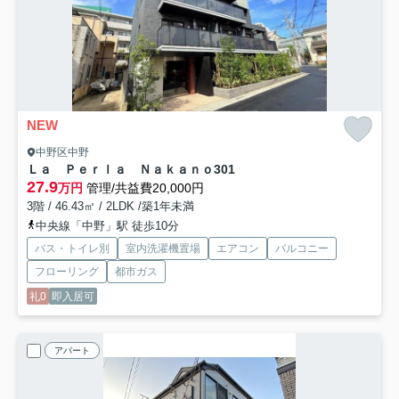
NEW
中野区中野
Ｌａ Ｐｅｒｌａ Ｎａｋａｎｏ
301
27.9
万円
管理/共益費20,000円
3階 / 46.43㎡ / 2LDK /築1年未満
中央線「中野」駅 徒歩10分
バス・トイレ別
室内洗濯機置場
エアコン
バルコニー
フローリング
都市ガス
礼0
即入居可
アパート