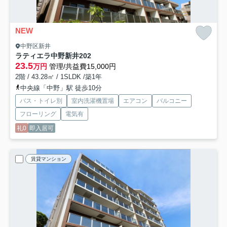
NEW
中野区新井
ラティエラ中野新井
202
23.5
万円
管理/共益費15,000円
2階 / 43.28㎡ / 1SLDK /築1年
中央線「中野」駅 徒歩10分
バス・トイレ別
室内洗濯機置場
エアコン
バルコニー
フローリング
電気有
礼0
即入居可
賃貸マンション