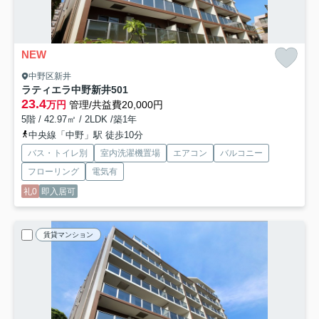
NEW
中野区新井
ラティエラ中野新井
501
23.4
万円
管理/共益費20,000円
5階 / 42.97㎡ / 2LDK /築1年
中央線「中野」駅 徒歩10分
バス・トイレ別
室内洗濯機置場
エアコン
バルコニー
フローリング
電気有
礼0
即入居可
賃貸マンション