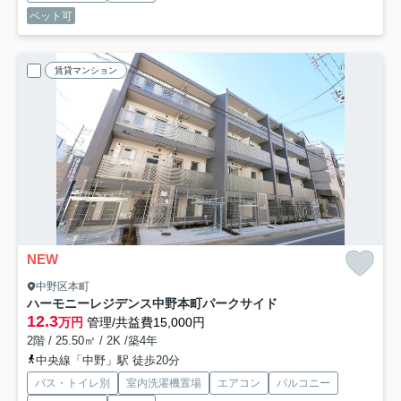
ペット可
賃貸マンション
NEW
中野区本町
ハーモニーレジデンス中野本町パークサイド
12.3
万円
管理/共益費15,000円
2階 / 25.50㎡ / 2K /築4年
中央線「中野」駅 徒歩20分
バス・トイレ別
室内洗濯機置場
エアコン
バルコニー