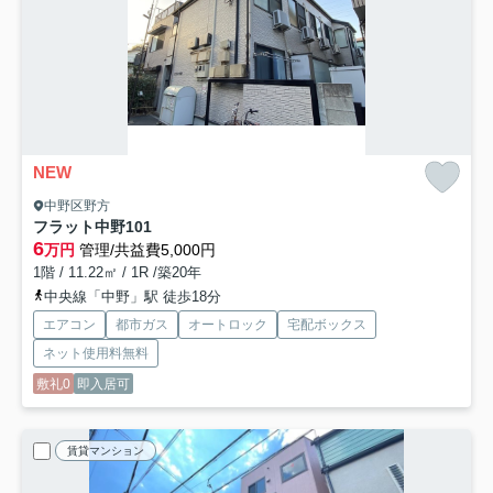
NEW
中野区野方
フラット中野
101
6
万円
管理/共益費5,000円
1階 / 11.22㎡ / 1R /築20年
中央線「中野」駅 徒歩18分
エアコン
都市ガス
オートロック
宅配ボックス
ネット使用料無料
敷礼0
即入居可
賃貸マンション