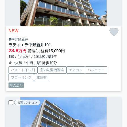
NEW
中野区新井
ラティエラ中野新井
101
23.8
万円
管理/共益費15,000円
1階 / 43.50㎡ / 1SLDK /築1年
中央線「中野」駅 徒歩10分
バス・トイレ別
室内洗濯機置場
エアコン
バルコニー
フローリング
電気有
即入居可
賃貸マンション