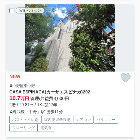
賃貸マンション
NEW
中野区東中野
CASA ESPINACA(カーサエスピナカ)
202
10.7
万円
管理/共益費3,000円
2階 / 29.81㎡ / 1K /築17年
総武線「中野」駅 徒歩11分
バス・トイレ別
室内洗濯機置場
エアコン
バルコニー
フローリング
電気有