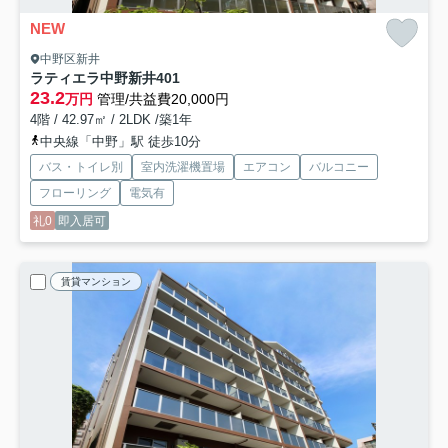
NEW
中野区新井
ラティエラ中野新井
401
23.2
万円
管理/共益費20,000円
4階 / 42.97㎡ / 2LDK /築1年
中央線「中野」駅 徒歩10分
バス・トイレ別
室内洗濯機置場
エアコン
バルコニー
フローリング
電気有
礼0
即入居可
賃貸マンション