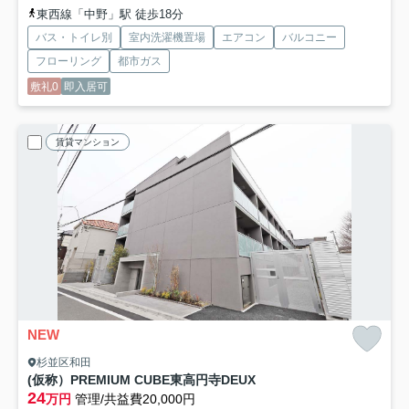
東西線「中野」駅 徒歩18分
バス・トイレ別
室内洗濯機置場
エアコン
バルコニー
フローリング
都市ガス
敷礼0
即入居可
賃貸マンション
NEW
杉並区和田
(仮称）PREMIUM CUBE東高円寺DEUX
24
万円
管理/共益費20,000円