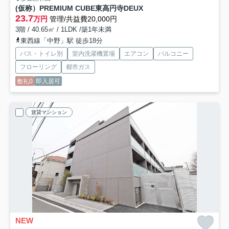
(仮称）PREMIUM CUBE東高円寺DEUX
23.7
万円
管理/共益費20,000円
3階 / 40.65㎡ / 1LDK /築1年未満
東西線「中野」駅 徒歩18分
バス・トイレ別
室内洗濯機置場
エアコン
バルコニー
フローリング
都市ガス
敷礼0
即入居可
賃貸マンション
NEW