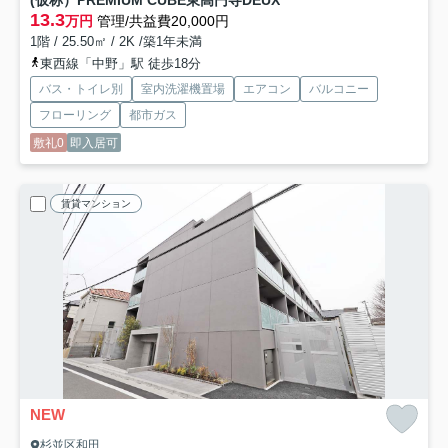
(仮称）PREMIUM CUBE東高円寺DEUX
13.3
万円
管理/共益費20,000円
1階 / 25.50㎡ / 2K /築1年未満
東西線「中野」駅 徒歩18分
バス・トイレ別
室内洗濯機置場
エアコン
バルコニー
フローリング
都市ガス
敷礼0
即入居可
賃貸マンション
NEW
杉並区和田