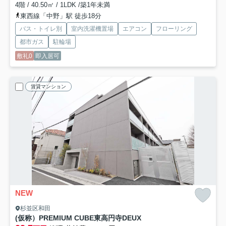
4階 / 40.50㎡ / 1LDK /築1年未満
東西線「中野」駅 徒歩18分
バス・トイレ別
室内洗濯機置場
エアコン
フローリング
都市ガス
駐輪場
敷礼0
即入居可
賃貸マンション
NEW
杉並区和田
(仮称）PREMIUM CUBE東高円寺DEUX