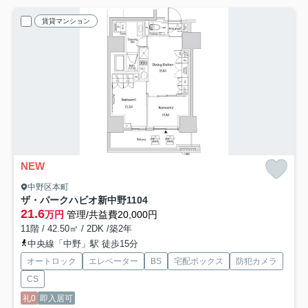
賃貸マンション
NEW
中野区本町
ザ・パークハビオ新中野
1104
21.6
万円
管理/共益費20,000円
11階 / 42.50㎡ / 2DK /築2年
中央線「中野」駅 徒歩15分
オートロック
エレベーター
BS
宅配ボックス
防犯カメラ
CS
礼0
即入居可