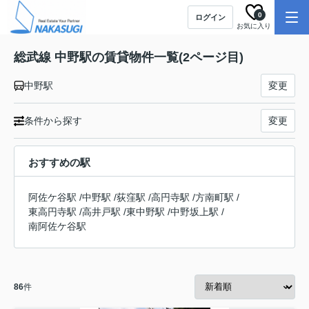
0
ログイン
お気に入り
総武線 中野駅の賃貸物件一覧(2ページ目)
中野駅
変更
条件から探す
変更
おすすめの駅
阿佐ケ谷駅
/
中野駅
/
荻窪駅
/
高円寺駅
/
方南町駅
/
東高円寺駅
/
高井戸駅
/
東中野駅
/
中野坂上駅
/
南阿佐ケ谷駅
86
件