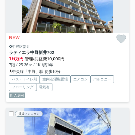
NEW
中野区新井
ラティエラ中野新井
702
16
万円
管理/共益費10,000円
7階 / 25.36㎡ / 1K /築1年
中央線「中野」駅 徒歩10分
バス・トイレ別
室内洗濯機置場
エアコン
バルコニー
フローリング
電気有
即入居可
賃貸マンション