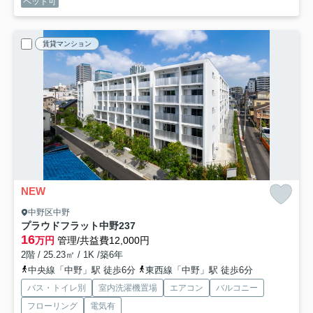
ペット可
賃貸マンション
NEW
中野区中野
プラウドフラット中野
237
16
万円
管理/共益費12,000円
2階 / 25.23㎡ / 1K /築6年
中央線「中野」駅 徒歩6分
東西線「中野」駅 徒歩6分
バス・トイレ別
室内洗濯機置場
エアコン
バルコニー
フローリング
電気有