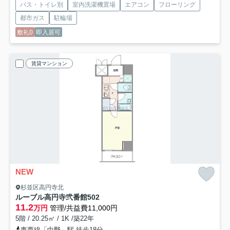
バス・トイレ別
室内洗濯機置場
エアコン
フローリング
都市ガス
駐輪場
敷礼0
即入居可
賃貸マンション
NEW
杉並区高円寺北
ルーブル高円寺弐番館
502
11.2
万円
管理/共益費11,000円
5階 / 20.25㎡ / 1K /築22年
東西線「中野」駅 徒歩18分