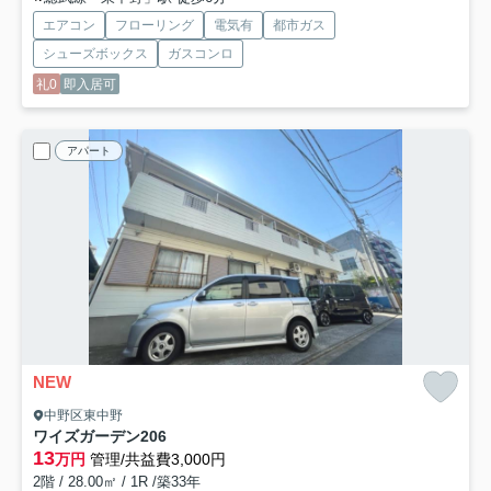
エアコン
フローリング
電気有
都市ガス
シューズボックス
ガスコンロ
礼0
即入居可
アパート
NEW
中野区東中野
ワイズガーデン
206
13
万円
管理/共益費3,000円
2階 / 28.00㎡ / 1R /築33年