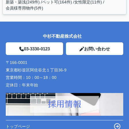
新築・築浅(249件)
ペット可(164件)
女性限定(11件)
会員様専用物件(5件)
中杉不動産株式会社
03-3330-0123
お問い合わせ
〒166-0001
東京都杉並区阿佐谷北１丁目36-9
営業時間：
10：00～18：00
定休日：
年末年始
トップページ