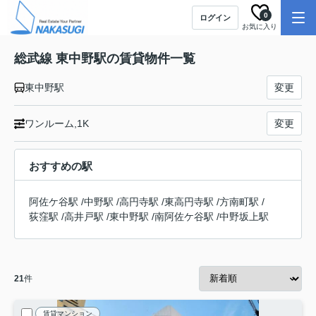
0
ログイン
お気に入り
総武線 東中野駅の賃貸物件一覧
東中野駅
変更
ワンルーム,1K
変更
おすすめの駅
阿佐ケ谷駅
/
中野駅
/
高円寺駅
/
東高円寺駅
/
方南町駅
/
荻窪駅
/
高井戸駅
/
東中野駅
/
南阿佐ケ谷駅
/
中野坂上駅
21
件
賃貸マンション