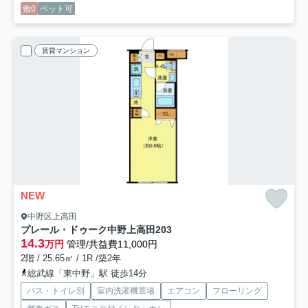
敷0
ペット可
賃貸マンション
NEW
中野区上高田
プレール・ドゥーク中野上高田
203
14.3
万円
管理/共益費11,000円
2階 / 25.65㎡ / 1R /築2年
総武線「東中野」駅 徒歩14分
バス・トイレ別
室内洗濯機置場
エアコン
フローリング