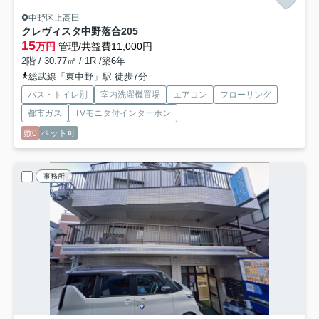
中野区上高田
クレヴィスタ中野落合
205
15
万円
管理/共益費11,000円
2階 / 30.77㎡ / 1R /築6年
総武線「東中野」駅 徒歩7分
バス・トイレ別
室内洗濯機置場
エアコン
フローリング
都市ガス
TVモニタ付インターホン
敷0
ペット可
事務所