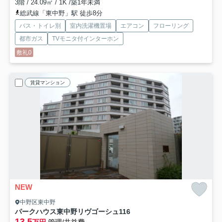
3階 / 24.09㎡ / 1K /築1年未満
総武線「東中野」駅 徒歩8分
バス・トイレ別
室内洗濯機置場
エアコン
フローリング
都市ガス
TVモニタ付インターホン
敷礼0
賃貸マンション
NEW
中野区東中野
パークハウス東中野リヴゴーシュ
116
13.5