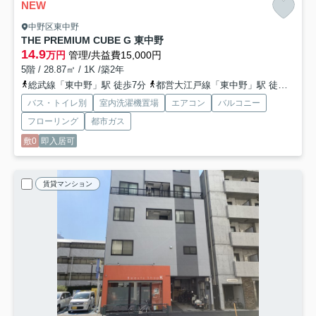
NEW
中野区東中野
THE PREMIUM CUBE G 東中野
14.9
万円
管理/共益費15,000円
5階 / 28.87㎡ / 1K /築2年
総武線「東中野」駅 徒歩7分
都営大江戸線「東中野」駅 徒歩12分
バス・トイレ別
室内洗濯機置場
エアコン
バルコニー
フローリング
都市ガス
敷0
即入居可
賃貸マンション