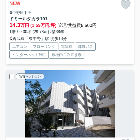
NEW
中野区中央
ドミールタカラ
101
14.3
万円 (1.59万円/坪)
管理/共益費5,500円
1階 / 9.00坪 (29.78㎡) /築38年
総武線「東中野」駅 徒歩13分
エアコン
フローリング
電気有
都市ガス
インターネット対応
敷地内ごみ置き場
賃貸マンション