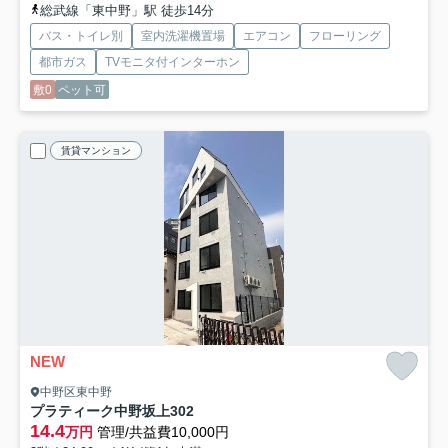
総武線「東中野」駅 徒歩14分
バス・トイレ別
室内洗濯機置場
エアコン
フローリング
都市ガス
TVモニタ付インターホン
敷0
ペット可
賃貸マンション
NEW
中野区東中野
プラティーク中野坂上
302
14.4
万円
管理/共益費10,000円