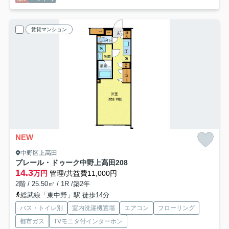
賃貸マンション
NEW
中野区上高田
プレール・ドゥーク中野上高田
208
14.3
万円
管理/共益費11,000円
2階 / 25.50㎡ / 1R /築2年
総武線「東中野」駅 徒歩14分
バス・トイレ別
室内洗濯機置場
エアコン
フローリング
都市ガス
TVモニタ付インターホン