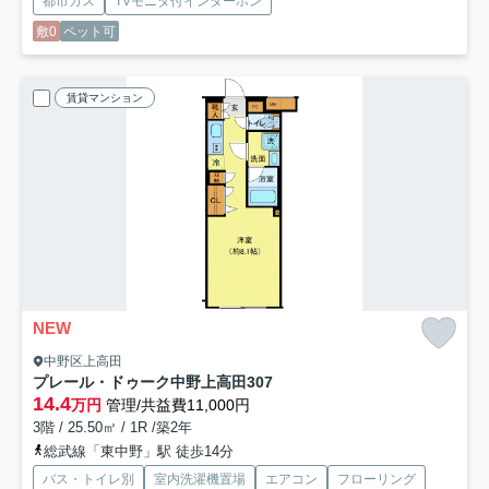
都市ガス
TVモニタ付インターホン
敷0
ペット可
賃貸マンション
NEW
中野区上高田
プレール・ドゥーク中野上高田
307
14.4
万円
管理/共益費11,000円
3階 / 25.50㎡ / 1R /築2年
総武線「東中野」駅 徒歩14分
バス・トイレ別
室内洗濯機置場
エアコン
フローリング