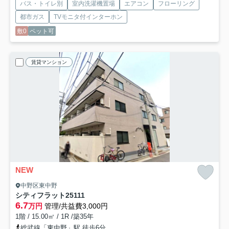
バス・トイレ別
室内洗濯機置場
エアコン
フローリング
都市ガス
TVモニタ付インターホン
敷0
ペット可
賃貸マンション
NEW
中野区東中野
シティフラット25
111
6.7
万円
管理/共益費3,000円
1階 / 15.00㎡ / 1R /築35年
総武線「東中野」駅 徒歩6分