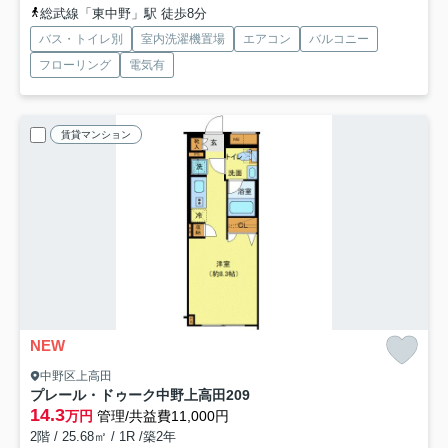
総武線「東中野」駅 徒歩8分
バス・トイレ別
室内洗濯機置場
エアコン
バルコニー
フローリング
電気有
賃貸マンション
NEW
中野区上高田
プレール・ドゥーク中野上高田
209
14.3
万円
管理/共益費11,000円
2階 / 25.68㎡ / 1R /築2年