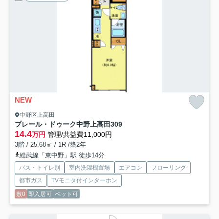
NEW
中野区上高田
プレール・ドゥーク中野上高田
309
14.4
万円
管理/共益費11,000円
3階 / 25.68㎡ / 1R /築2年
総武線「東中野」駅 徒歩14分
バス・トイレ別
室内洗濯機置場
エアコン
フローリング
都市ガス
TVモニタ付インターホン
敷0
即入居可
ペット可