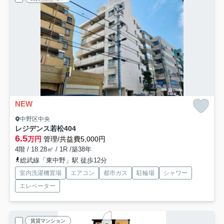
NEW
中野区中央
レジデンス若松
404
6.5
万円
管理/共益費5,000円
4階 / 18.28㎡ / 1R /築38年
総武線「東中野」駅 徒歩12分
室内洗濯機置場
エアコン
都市ガス
駐輪場
シャワー
エレベーター
賃貸マンション