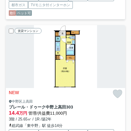
都市ガス
TVモニタ付インターホン
敷0
ペット可
賃貸マンション
NEW
中野区上高田
プレール・ドゥーク中野上高田
303
14.4
万円
管理/共益費11,000円
3階 / 25.65㎡ / 1R /築2年
総武線「東中野」駅 徒歩14分