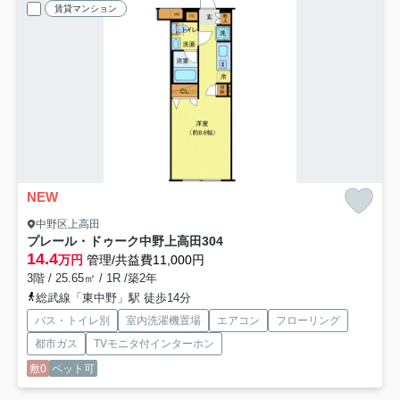
賃貸マンション
NEW
中野区上高田
プレール・ドゥーク中野上高田
304
14.4
万円
管理/共益費11,000円
3階 / 25.65㎡ / 1R /築2年
総武線「東中野」駅 徒歩14分
バス・トイレ別
室内洗濯機置場
エアコン
フローリング
都市ガス
TVモニタ付インターホン
敷0
ペット可