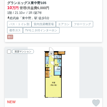
グランエッグス東中野
105
10
万円
管理/共益費6,000円
1階 / 21.10㎡ / 1R /築7年
総武線「東中野」駅 徒歩5分
バス・トイレ別
室内洗濯機置場
エアコン
フローリング
都市ガス
TVモニタ付インターホン
敷0
賃貸マンション
NEW