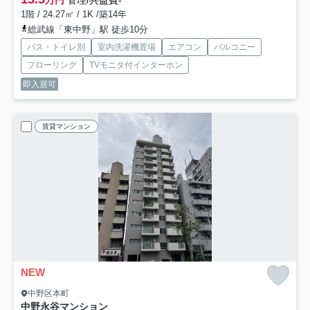
万円
管理/共益費-
1階 / 24.27㎡ / 1K /築14年
総武線「東中野」駅 徒歩10分
バス・トイレ別
室内洗濯機置場
エアコン
バルコニー
フローリング
TVモニタ付インターホン
即入居可
賃貸マンション
NEW
中野区本町
中野永谷マンション