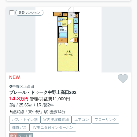
賃貸マンション
NEW
中野区上高田
プレール・ドゥーク中野上高田
202
14.3
万円
管理/共益費11,000円
2階 / 25.65㎡ / 1R /築2年
総武線「東中野」駅 徒歩14分
バス・トイレ別
室内洗濯機置場
エアコン
フローリング
都市ガス
TVモニタ付インターホン
敷0
ペット可