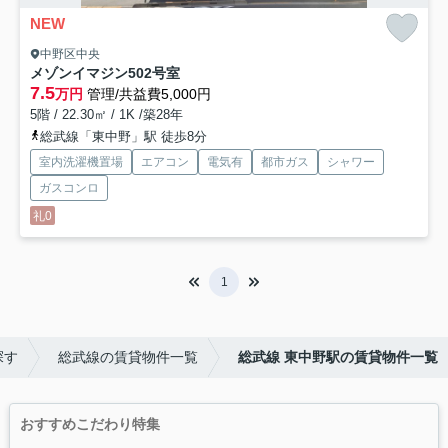
NEW
中野区中央
メゾンイマジン
502号室
7.5
万円
管理/共益費5,000円
5階 / 22.30㎡ / 1K /築28年
総武線「東中野」駅 徒歩8分
室内洗濯機置場
エアコン
電気有
都市ガス
シャワー
ガスコンロ
礼0
1
探す
総武線の賃貸物件一覧
総武線 東中野駅の賃貸物件一覧
おすすめこだわり特集