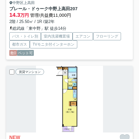
中野区上高田
プレール・ドゥーク中野上高田
207
14.3
万円
管理/共益費11,000円
2階 / 25.50㎡ / 1R /築2年
総武線「東中野」駅 徒歩14分
バス・トイレ別
室内洗濯機置場
エアコン
フローリング
都市ガス
TVモニタ付インターホン
敷0
ペット可
賃貸マンション
NEW