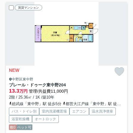
賃貸マンション
NEW
中野区東中野
プレール・ドゥーク東中野
204
13.3
万円
管理/共益費11,000円
2階 / 25.36㎡ / 1K /築10年
総武線「東中野」駅 徒歩5分
都営大江戸線「東中野」駅 徒歩8分
バス・トイレ別
室内洗濯機置場
エアコン
温水洗浄便座
浴室乾燥機
オートロック
敷0
ペット可