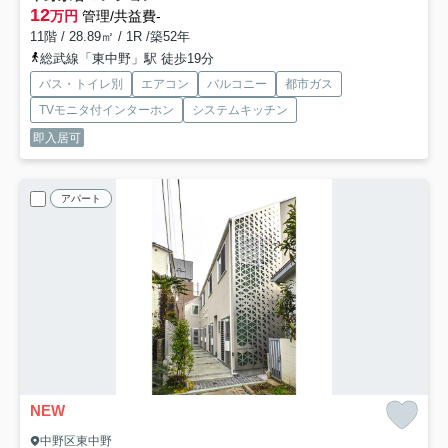
12
万円
管理/共益費-
11階 / 28.89㎡ / 1R /築52年
総武線「東中野」駅 徒歩19分
バス・トイレ別
エアコン
バルコニー
都市ガス
TVモニタ付インターホン
システムキッチン
即入居可
アパート
NEW
中野区東中野