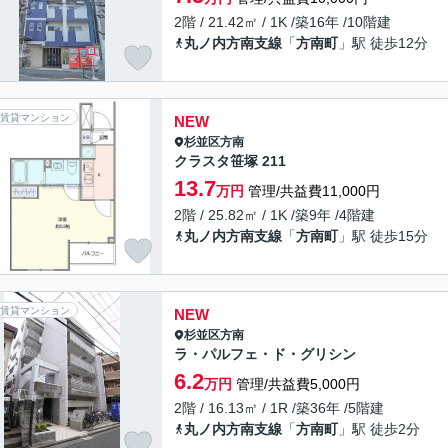
2階 / 21.42㎡ / 1K /築16年 /10階建
丸ノ内方南支線
「
方南町
」駅 徒歩12分
賃貸マンション
NEW
杉並区
方南
クラスタ笹塚 211
13.7
万円
管理/共益費11,000円
2階 / 25.82㎡ / 1K /築9年 /4階建
丸ノ内方南支線
「
方南町
」駅 徒歩15分
賃貸マンション
NEW
杉並区
方南
ラ・パルフェ・ド・グリシン
6.2
万円
管理/共益費5,000円
2階 / 16.13㎡ / 1R /築36年 /5階建
丸ノ内方南支線
「
方南町
」駅 徒歩2分