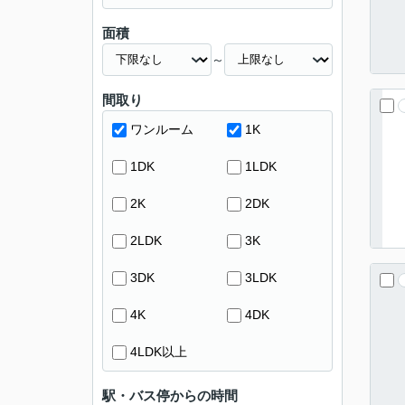
面積
～
間取り
ワンルーム
1K
1DK
1LDK
2K
2DK
2LDK
3K
3DK
3LDK
4K
4DK
4LDK以上
駅・バス停からの時間