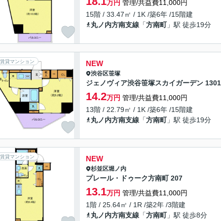
18.1
万円
管理/共益費11,000円
15階 / 33.47㎡ / 1K /築6年 /15階建
丸ノ内方南支線
「
方南町
」駅 徒歩19分
賃貸マンション
NEW
渋谷区
笹塚
ジェノヴィア渋谷笹塚スカイガーデン 1301
14.2
万円
管理/共益費11,000円
13階 / 22.79㎡ / 1K /築6年 /15階建
丸ノ内方南支線
「
方南町
」駅 徒歩19分
賃貸マンション
NEW
杉並区
堀ノ内
プレール・ドゥーク方南町 207
13.1
万円
管理/共益費11,000円
1階 / 25.64㎡ / 1R /築2年 /3階建
丸ノ内方南支線
「
方南町
」駅 徒歩8分