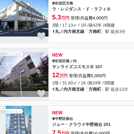
杉並区
方南
ラ・レジダンス・ド・ラフィネ
5.3
万円
管理/共益費4,000円
3階 / 17.13㎡ / 1R /築42年 /4階建
丸ノ内方南支線
「
方南町
」駅 徒歩3分
賃貸マンション
NEW
杉並区
堀ノ内
サンライズコスモスⅢ 107
12
万円
管理/共益費5,000円
1階 / 31.60㎡ / 1K /築24年 /3階建
丸ノ内方南支線
「
方南町
」駅 徒歩12分
賃貸マンション
NEW
中野区
南台
ジェー・クラウド中野南台 201
7.5
万円
管理/共益費10,000円