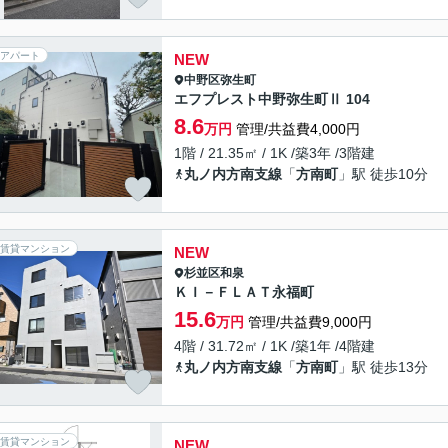
アパート
NEW
中野区
弥生町
エフプレスト中野弥生町Ⅱ 104
8.6
万円
管理/共益費4,000円
1階 / 21.35㎡ / 1K /築3年 /3階建
丸ノ内方南支線
「
方南町
」駅 徒歩10分
賃貸マンション
NEW
杉並区
和泉
ＫＩ－ＦＬＡＴ永福町
15.6
万円
管理/共益費9,000円
4階 / 31.72㎡ / 1K /築1年 /4階建
丸ノ内方南支線
「
方南町
」駅 徒歩13分
賃貸マンション
NEW