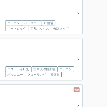
エアコン
バルコニー
駐輪場
オートロック
宅配ボックス
分譲タイプ
バス・トイレ別
室内洗濯機置場
エアコン
バルコニー
フローリング
電気有
敷0