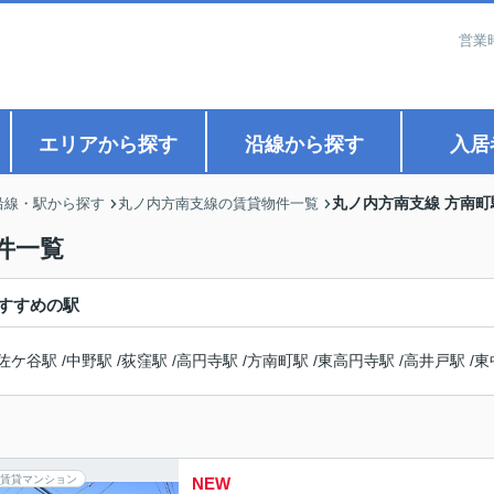
営業
エリアから探す
沿線から探す
入居
丸ノ内方南支線 方南
沿線・駅から探す
丸ノ内方南支線の賃貸物件一覧
件一覧
すすめの駅
佐ケ谷駅
/
中野駅
/
荻窪駅
/
高円寺駅
/
方南町駅
/
東高円寺駅
/
高井戸駅
/
東
賃貸マンション
NEW