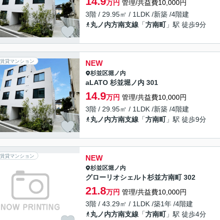
14.9
万円
管理/共益費10,000円
3階 / 29.95㎡ / 1LDK /新築 /4階建
丸ノ内方南支線
「
方南町
」駅 徒歩9分
賃貸マンション
NEW
杉並区
堀ノ内
aLATO 杉並堀ノ内 301
14.9
万円
管理/共益費10,000円
3階 / 29.95㎡ / 1LDK /新築 /4階建
丸ノ内方南支線
「
方南町
」駅 徒歩9分
賃貸マンション
NEW
杉並区
堀ノ内
グローリオシェルト杉並方南町 302
21.8
万円
管理/共益費10,000円
3階 / 43.29㎡ / 1LDK /築1年 /4階建
丸ノ内方南支線
「
方南町
」駅 徒歩4分