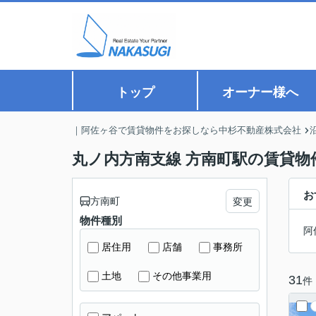
トップ
オーナー様へ
｜阿佐ヶ谷で賃貸物件をお探しなら中杉不動産株式会社
丸ノ内方南支線 方南町駅の賃貸物
お
方南町
変更
物件種別
阿
居住用
店舗
事務所
土地
その他事業用
31
件