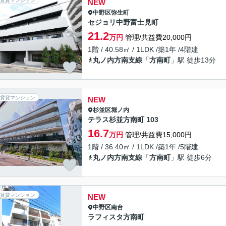
賃貸マンション
NEW
中野区
弥生町
セジョリ中野富士見町
21.2
万円
管理/共益費20,000円
1階 / 40.58㎡ / 1LDK /築1年 /4階建
丸ノ内方南支線
「
方南町
」駅 徒歩13分
賃貸マンション
NEW
杉並区
堀ノ内
テラス杉並方南町 103
16.7
万円
管理/共益費15,000円
1階 / 36.40㎡ / 1LDK /築1年 /5階建
丸ノ内方南支線
「
方南町
」駅 徒歩6分
賃貸マンション
NEW
中野区
南台
ラフィスタ方南町