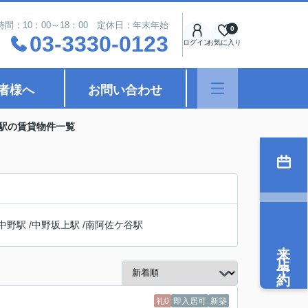
時間：10：00～18：00 定休日：年末年始
0
03-3330-0123
ログイン
お気に入り
者様へ
お問い合わせ
町駅の賃貸物件一覧
中野駅
/
中野坂上駅
/
南阿佐ケ谷駅
来店予約
礼0
即入居可
新築