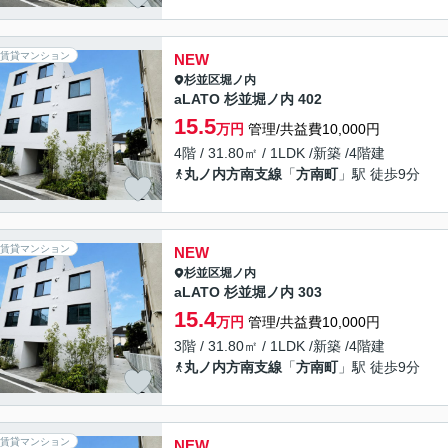
賃貸マンション
NEW
杉並区
堀ノ内
aLATO 杉並堀ノ内 402
15.5
万円
管理/共益費10,000円
4階 / 31.80㎡ / 1LDK /新築 /4階建
丸ノ内方南支線
「
方南町
」駅 徒歩9分
賃貸マンション
NEW
杉並区
堀ノ内
aLATO 杉並堀ノ内 303
15.4
万円
管理/共益費10,000円
3階 / 31.80㎡ / 1LDK /新築 /4階建
丸ノ内方南支線
「
方南町
」駅 徒歩9分
賃貸マンション
NEW