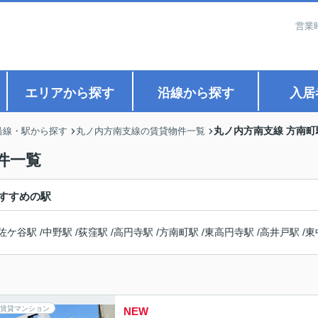
営業
エリアから探す
沿線から探す
入居
丸ノ内方南支線 方南
沿線・駅から探す
丸ノ内方南支線の賃貸物件一覧
件一覧
すすめの駅
佐ケ谷駅
/
中野駅
/
荻窪駅
/
高円寺駅
/
方南町駅
/
東高円寺駅
/
高井戸駅
/
東
賃貸マンション
NEW