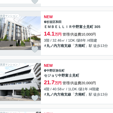
賃貸マンション
NEW
杉並区
和田
ＥＭＢＥＬＬＩＲ中野富士見町 305
14.1
万円
管理/共益費10,000円
3階 / 32.46㎡ / 1DK /築8年 /4階建
丸ノ内方南支線
「
方南町
」駅 徒歩13分
賃貸マンション
NEW
中野区
弥生町
セジョリ中野富士見町
21.7
万円
管理/共益費20,000円
4階 / 40.58㎡ / 1LDK /築1年 /4階建
丸ノ内方南支線
「
方南町
」駅 徒歩13分