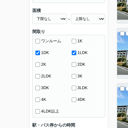
面積
～
間取り
ワンルーム
1K
1DK
1LDK
2K
2DK
2LDK
3K
3DK
3LDK
4K
4DK
4LDK以上
駅・バス停からの時間