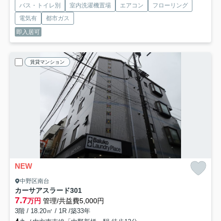
バス・トイレ別
室内洗濯機置場
エアコン
フローリング
電気有
都市ガス
即入居可
賃貸マンション
NEW
中野区南台
カーサアスラード
301
7.7
万円
管理/共益費5,000円
3階 / 18.20㎡ / 1R /築33年