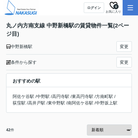
0
ログイン
お気に入り
丸ノ内方南支線 中野新橋駅の賃貸物件一覧(2ペー
ジ目)
中野新橋駅
変更
条件から探す
変更
おすすめの駅
阿佐ケ谷駅
/
中野駅
/
高円寺駅
/
東高円寺駅
/
方南町駅
/
荻窪駅
/
高井戸駅
/
東中野駅
/
南阿佐ケ谷駅
/
中野坂上駅
42
件