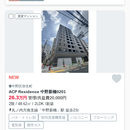
賃貸マンション
NEW
中野区弥生町
ACP Residence 中野新橋
0201
26.3
万円
管理/共益費20,000円
2階 / 48.62㎡ / 2LDK /新築
丸ノ内方南支線「中野新橋」駅 徒歩2分
バス・トイレ別
室内洗濯機置場
バルコニー
フローリング
電気有
都市ガス