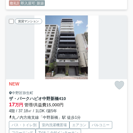
敷礼0
即入居可
新築
賃貸マンション
NEW
中野区弥生町
ザ・パークハビオ中野新橋
410
17
万円
管理/共益費15,000円
4階 / 37.18㎡ / 1LDK /築5年
丸ノ内方南支線「中野新橋」駅 徒歩1分
バス・トイレ別
室内洗濯機置場
エアコン
バルコニー
フローリング
TVモニタ付インターホン