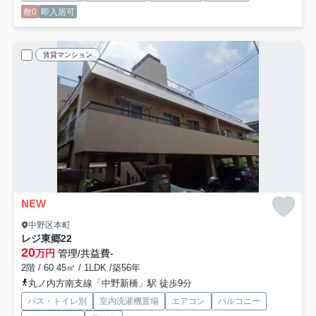
敷0
即入居可
賃貸マンション
NEW
中野区本町
レジ東郷
22
20
万円
管理/共益費-
2階 / 60.45㎡ / 1LDK /築56年
丸ノ内方南支線「中野新橋」駅 徒歩9分
バス・トイレ別
室内洗濯機置場
エアコン
バルコニー