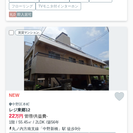
フローリング
TVモニタ付インターホン
礼0
即入居可
賃貸マンション
NEW
中野区本町
レジ東郷
12
22
万円
管理/共益費-
1階 / 55.45㎡ / 2LDK /築56年
丸ノ内方南支線「中野新橋」駅 徒歩9分