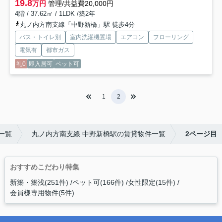
19.8
万円
管理/共益費20,000円
4階 / 37.62㎡ / 1LDK /築2年
丸ノ内方南支線「中野新橋」駅 徒歩4分
バス・トイレ別
室内洗濯機置場
エアコン
フローリング
電気有
都市ガス
礼0
即入居可
ペット可
1
2
一覧
丸ノ内方南支線 中野新橋駅の賃貸物件一覧
2ページ目
おすすめこだわり特集
新築・築浅(251件)
ペット可(166件)
女性限定(15件)
会員様専用物件(5件)