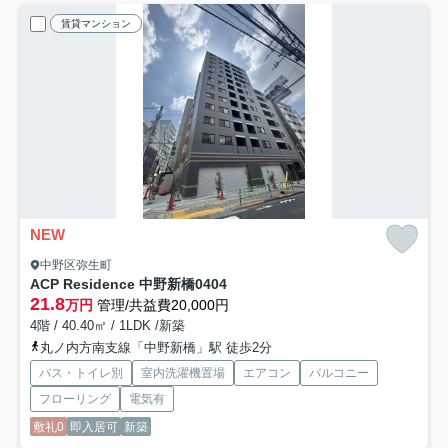
賃貸マンション
NEW
中野区弥生町
ACP Residence 中野新橋
0404
21.8
万円
管理/共益費20,000円
4階 / 40.40㎡ / 1LDK /新築
丸ノ内方南支線「中野新橋」駅 徒歩2分
バス・トイレ別
室内洗濯機置場
エアコン
バルコニー
フローリング
電気有
敷礼0
即入居可
新築