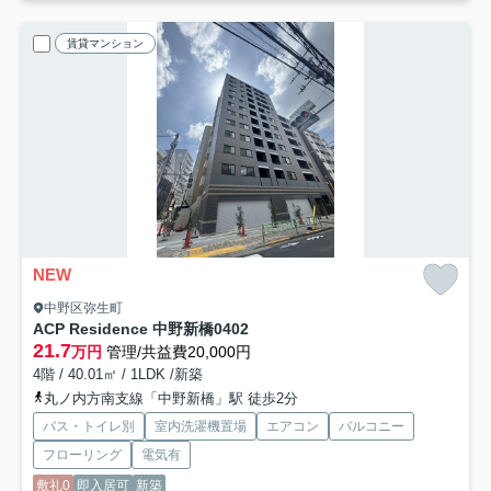
賃貸マンション
NEW
中野区弥生町
ACP Residence 中野新橋
0402
21.7
万円
管理/共益費20,000円
4階 / 40.01㎡ / 1LDK /新築
丸ノ内方南支線「中野新橋」駅 徒歩2分
バス・トイレ別
室内洗濯機置場
エアコン
バルコニー
フローリング
電気有
敷礼0
即入居可
新築