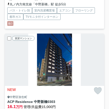
丸ノ内方南支線「中野新橋」駅 徒歩5分
バス・トイレ別
室内洗濯機置場
エアコン
フローリング
都市ガス
TVモニタ付インターホン
敷0
賃貸マンション
NEW
中野区弥生町
ACP Residence 中野新橋
0303
16.1
万円
管理/共益費15,000円