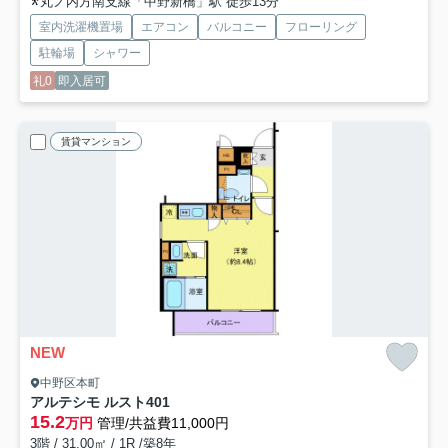
丸ノ内方南支線「中野新橋」駅 徒歩13分
室内洗濯機置場
エアコン
バルコニー
フローリング
駐輪場
シャワー
礼0
即入居可
賃貸マンション
NEW
中野区本町
アルテシモ ルスト
401
15.2
万円
管理/共益費11,000円
3階 / 31.00㎡ / 1R /築8年