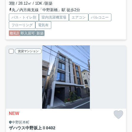
3階 / 28.12㎡ / 1DK /新築
丸ノ内方南支線「中野新橋」駅 徒歩2分
バス・トイレ別
室内洗濯機置場
エアコン
バルコニー
フローリング
電気有
敷礼0
即入居可
新築
賃貸マンション
NEW
中野区本町
ザハウス中野坂上Ⅱ
0402