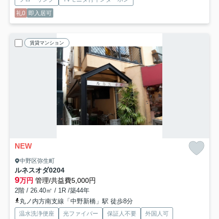
礼0
即入居可
賃貸マンション
NEW
中野区弥生町
ルネスオダ
0204
9
万円
管理/共益費5,000円
2階 / 26.40㎡ / 1R /築44年
丸ノ内方南支線「中野新橋」駅 徒歩8分
温水洗浄便座
光ファイバー
保証人不要
外国人可