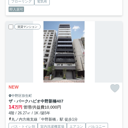
フローリング
電気有
即入居可
賃貸マンション
NEW
中野区弥生町
ザ・パークハビオ中野新橋
407
14
万円
管理/共益費10,000円
4階 / 26.27㎡ / 1K /築5年
丸ノ内方南支線「中野新橋」駅 徒歩1分
バス・トイレ別
室内洗濯機置場
エアコン
バルコニー