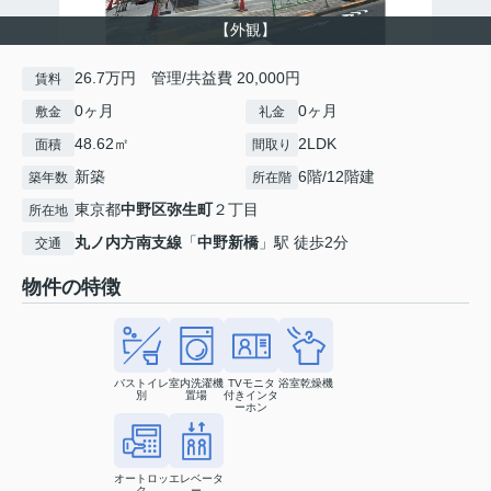
【外観】
26.7万円 管理/共益費 20,000円
賃料
0ヶ月
0ヶ月
敷金
礼金
48.62㎡
2LDK
面積
間取り
新築
6階/12階建
築年数
所在階
東京都
中野区
弥生町
２丁目
所在地
丸ノ内方南支線
「
中野新橋
」駅 徒歩2分
交通
物件の特徴
バストイレ
室内洗濯機
TVモニタ
浴室乾燥機
別
置場
付きインタ
ーホン
オートロッ
エレベータ
ク
ー