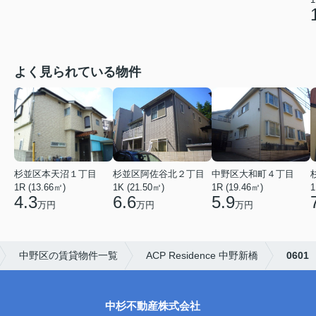
よく見られている物件
杉並区本天沼１丁目
杉並区阿佐谷北２丁目
中野区大和町４丁目
1R (13.66㎡)
1K (21.50㎡)
1R (19.46㎡)
1
4.3
6.6
5.9
万円
万円
万円
中野区の賃貸物件一覧
ACP Residence 中野新橋
0601
中杉不動産株式会社