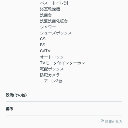
バス・トイレ別
浴室乾燥機
洗面台
洗髪洗面化粧台
シャワー
シューズボックス
CS
BS
CATV
オートロック
TVモニタ付インターホン
宅配ボックス
防犯カメラ
エアコン2台
-
設備(その他)
備考
情報の見方