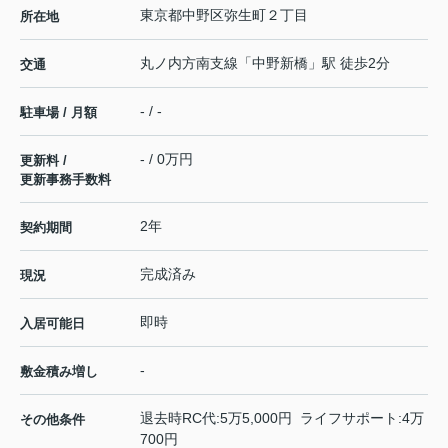
東京都
中野区
弥生町
２丁目
所在地
丸ノ内方南支線
「
中野新橋
」駅 徒歩2分
交通
- / -
駐車場 / 月額
- / 0万円
更新料 /
更新事務手数料
2年
契約期間
完成済み
現況
即時
入居可能日
-
敷金積み増し
退去時RC代:5万5,000円 ライフサポート:4万
その他条件
700円