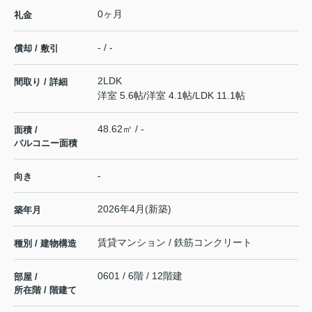
0ヶ月
礼金
- / -
償却 / 敷引
2LDK
間取り / 詳細
洋室 5.6帖
/
洋室 4.1帖
/
LDK 11.1帖
48.62㎡ / -
面積 /
バルコニー面積
-
向き
2026年4月(新築)
築年月
賃貸マンション / 鉄筋コンクリート
種別 / 建物構造
0601 / 6階 / 12階建
部屋 /
所在階 / 階建て