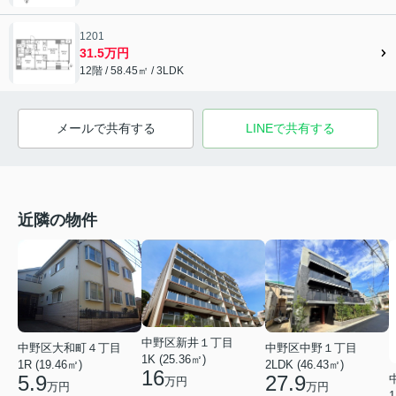
1201
31.5万円
12階 / 58.45㎡ / 3LDK
メールで共有する
LINEで共有する
近隣の物件
中野区新井１丁目
中野区大和町４丁目
中野区中野１丁目
1K (25.36㎡)
1R (19.46㎡)
2LDK (46.43㎡)
16
5.9
27.9
万円
万円
万円
1