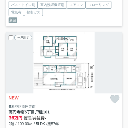
バス・トイレ別
室内洗濯機置場
エアコン
フローリング
電気有
都市ガス
新築
一戸建て
NEW
杉並区高円寺南
高円寺南5丁目戸建
101
36
万円
管理/共益費-
2階 / 109.00㎡ / 5LDK /築57年