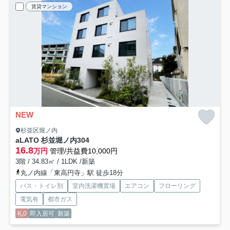
賃貸マンション
NEW
杉並区堀ノ内
aLATO 杉並堀ノ内
304
16.8
万円
管理/共益費10,000円
3階 / 34.83㎡ / 1LDK /新築
丸ノ内線「東高円寺」駅 徒歩18分
バス・トイレ別
室内洗濯機置場
エアコン
フローリング
電気有
都市ガス
礼0
即入居可
新築