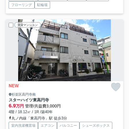
フローリング
駐輪場
賃貸マンション
NEW
杉並区高円寺南
スターハイツ東高円寺
6.9
万円
管理/共益費3,000円
4階 / 18.12㎡ / 1R /築40年
丸ノ内線「東高円寺」駅 徒歩3分
室内洗濯機置場
エアコン
バルコニー
シューズボックス