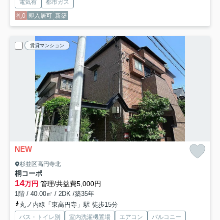
電気有
都市ガス
礼0
即入居可
新築
賃貸マンション
NEW
杉並区高円寺北
桐コーポ
14
万円
管理/共益費5,000円
1階 / 40.00㎡ / 2DK /築35年
丸ノ内線「東高円寺」駅 徒歩15分
バス・トイレ別
室内洗濯機置場
エアコン
バルコニー