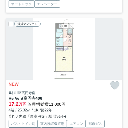
オートロック
エレベーター
賃貸マンション
NEW
杉並区高円寺南
Re Vent高円寺
406
17.2
万円
管理/共益費11,000円
4階 / 25.32㎡ / 1K /築22年
丸ノ内線「東高円寺」駅 徒歩4分
バス・トイレ別
室内洗濯機置場
エアコン
都市ガス