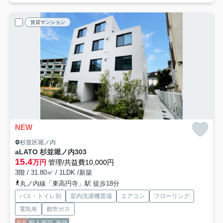
賃貸マンション
NEW
杉並区堀ノ内
aLATO 杉並堀ノ内
303
15.4
万円
管理/共益費10,000円
3階 / 31.80㎡ / 1LDK /新築
丸ノ内線「東高円寺」駅 徒歩18分
バス・トイレ別
室内洗濯機置場
エアコン
フローリング
電気有
都市ガス