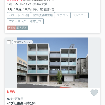
1階 / 25.50㎡ / 2K /築1年未満
丸ノ内線「東高円寺」駅 徒歩7分
バス・トイレ別
室内洗濯機置場
エアコン
バルコニー
フローリング
都市ガス
敷礼0
即入居可
賃貸マンション
NEW
杉並区和田
イプセ東高円寺
104