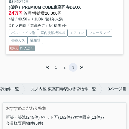
杉並区和田
(仮称）PREMIUM CUBE東高円寺DEUX
24
万円
管理/共益費20,000円
4階 / 40.50㎡ / 1LDK /築1年未満
丸ノ内線「東高円寺」駅 徒歩7分
バス・トイレ別
室内洗濯機置場
エアコン
フローリング
都市ガス
駐輪場
敷礼0
即入居可
1
2
3
貸物件一覧
丸ノ内線 東高円寺駅の賃貸物件一覧
3ページ目
おすすめこだわり特集
新築・築浅(245件)
ペット可(162件)
女性限定(11件)
会員様専用物件(5件)