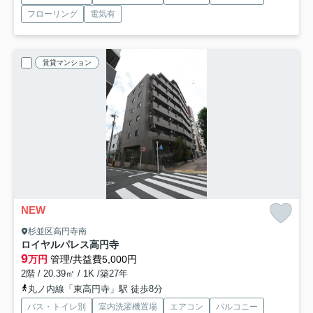
フローリング
電気有
賃貸マンション
NEW
杉並区高円寺南
ロイヤルパレス高円寺
9
万円
管理/共益費5,000円
2階 / 20.39㎡ / 1K /築27年
丸ノ内線「東高円寺」駅 徒歩8分
バス・トイレ別
室内洗濯機置場
エアコン
バルコニー