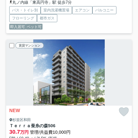
丸ノ内線「東高円寺」駅 徒歩7分
バス・トイレ別
室内洗濯機置場
エアコン
バルコニー
フローリング
都市ガス
即入居可
ペット可
賃貸マンション
NEW
杉並区和田
Ｔｅｒｒａ蚕糸の森
506
30.7
万円
管理/共益費10,000円