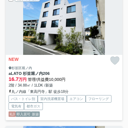
NEW
杉並区堀ノ内
aLATO 杉並堀ノ内
206
16.7
万円
管理/共益費10,000円
2階 / 34.88㎡ / 1LDK /新築
丸ノ内線「東高円寺」駅 徒歩18分
バス・トイレ別
室内洗濯機置場
エアコン
フローリング
電気有
都市ガス
礼0
即入居可
新築