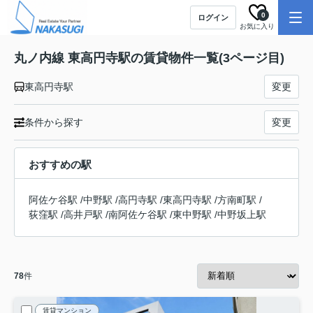
0
ログイン
お気に入り
丸ノ内線 東高円寺駅の賃貸物件一覧(3ページ目)
東高円寺駅
変更
条件から探す
変更
おすすめの駅
阿佐ケ谷駅
/
中野駅
/
高円寺駅
/
東高円寺駅
/
方南町駅
/
荻窪駅
/
高井戸駅
/
南阿佐ケ谷駅
/
東中野駅
/
中野坂上駅
78
件
賃貸マンション