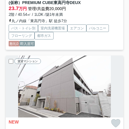
(仮称）PREMIUM CUBE東高円寺DEUX
23.7
万円
管理/共益費20,000円
2階 / 40.54㎡ / 1LDK /築1年未満
丸ノ内線「東高円寺」駅 徒歩7分
バス・トイレ別
室内洗濯機置場
エアコン
バルコニー
フローリング
都市ガス
敷礼0
即入居可
賃貸マンション
NEW