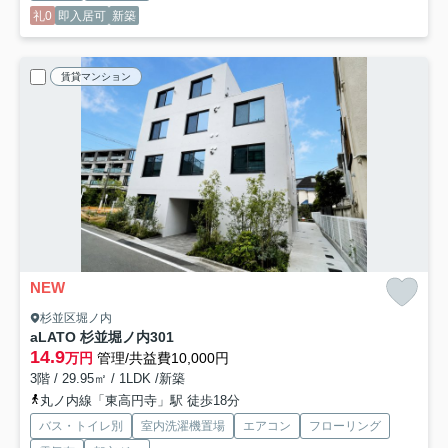
礼0
即入居可
新築
賃貸マンション
NEW
杉並区堀ノ内
aLATO 杉並堀ノ内
301
14.9
万円
管理/共益費10,000円
3階 / 29.95㎡ / 1LDK /新築
丸ノ内線「東高円寺」駅 徒歩18分
バス・トイレ別
室内洗濯機置場
エアコン
フローリング