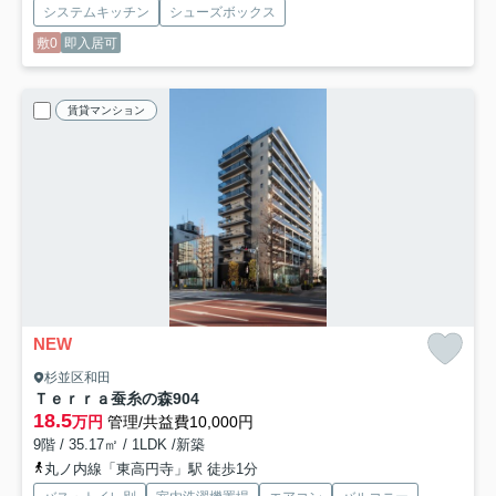
システムキッチン
シューズボックス
敷0
即入居可
賃貸マンション
NEW
杉並区和田
Ｔｅｒｒａ蚕糸の森
904
18.5
万円
管理/共益費10,000円
9階 / 35.17㎡ / 1LDK /新築
丸ノ内線「東高円寺」駅 徒歩1分