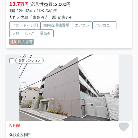
13.7
万円
管理/共益費12,000円
1階 / 25.32㎡ / 1DK /築1年
丸ノ内線「東高円寺」駅 徒歩7分
バス・トイレ別
室内洗濯機置場
エアコン
バルコニー
フローリング
電気有
礼0
即入居可
賃貸マンション
NEW
杉並区和田