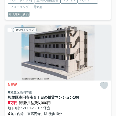
バス・トイレ別
室内洗濯機置場
エアコン
バルコニー
フローリング
電気有
即入居可
新築
賃貸マンション
NEW
杉並区高円寺南
杉並区高円寺南５丁目の賃貸マンション
106
9
万円
管理/共益費6,000円
地下1階 / 21.01㎡ / 1R /予定
丸ノ内線「東高円寺」駅 徒歩10分