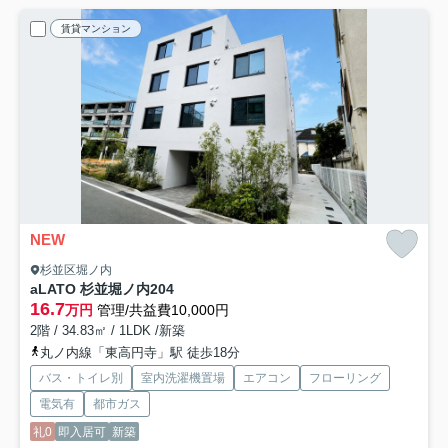
賃貸マンション
NEW
杉並区堀ノ内
aLATO 杉並堀ノ内
204
16.7
万円
管理/共益費10,000円
2階 / 34.83㎡ / 1LDK /新築
丸ノ内線「東高円寺」駅 徒歩18分
バス・トイレ別
室内洗濯機置場
エアコン
フローリング
電気有
都市ガス
礼0
即入居可
新築