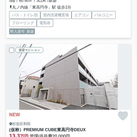
5階 / 60.40㎡ / 3LDK /新築
丸ノ内線「東高円寺」駅 徒歩1分
バス・トイレ別
室内洗濯機置場
エアコン
バルコニー
フローリング
電気有
即入居可
新築
賃貸マンション
NEW
杉並区和田
(仮称）PREMIUM CUBE東高円寺DEUX
13.3
万円
管理/共益費20,000円