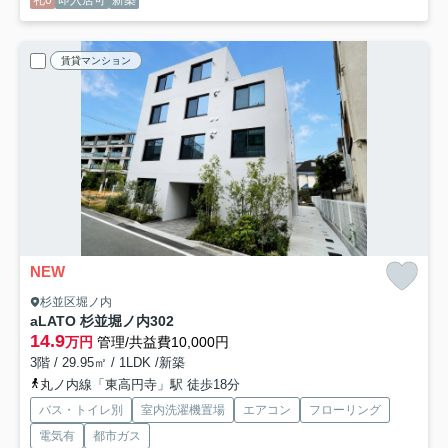
礼0
即入居可
新築
賃貸マンション
NEW
杉並区堀ノ内
aLATO 杉並堀ノ内
302
14.9
万円
管理/共益費10,000円
3階 / 29.95㎡ / 1LDK /新築
丸ノ内線「東高円寺」駅 徒歩18分
バス・トイレ別
室内洗濯機置場
エアコン
フローリング
電気有
都市ガス