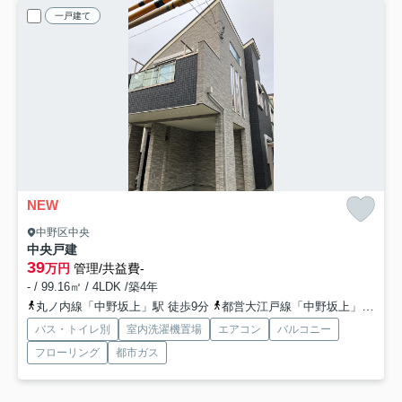
一戸建て
NEW
中野区中央
中央戸建
39
万円
管理/共益費-
- / 99.16㎡ / 4LDK /築4年
丸ノ内線「中野坂上」駅 徒歩9分
都営大江戸線「中野坂上」駅 徒歩9分
バス・トイレ別
室内洗濯機置場
エアコン
バルコニー
フローリング
都市ガス