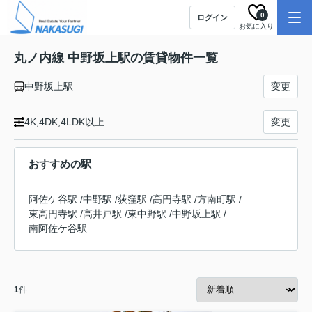
0
ログイン
お気に入り
丸ノ内線 中野坂上駅の賃貸物件一覧
中野坂上駅
変更
4K,4DK,4LDK以上
変更
おすすめの駅
阿佐ケ谷駅
/
中野駅
/
荻窪駅
/
高円寺駅
/
方南町駅
/
東高円寺駅
/
高井戸駅
/
東中野駅
/
中野坂上駅
/
南阿佐ケ谷駅
1
件