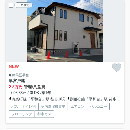
一戸建て
NEW
練馬区早宮
早宮戸建
27
万円
管理/共益費-
- / 96.88㎡ / 3LDK /築1年
有楽町線「平和台」駅 徒歩10分
副都心線「平和台」駅 徒歩10分
バス・トイレ別
室内洗濯機置場
エアコン
バルコニー
フローリング
都市ガス