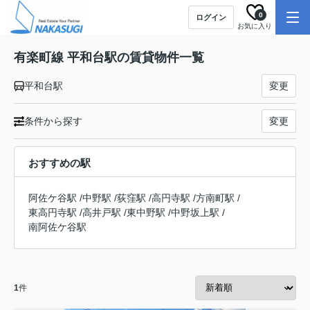
0
ログイン
お気に入り
有楽町線 平和台駅の賃貸物件一覧
平和台駅
変更
条件から探す
変更
おすすめの駅
阿佐ケ谷駅
/
中野駅
/
荻窪駅
/
高円寺駅
/
方南町駅
/
東高円寺駅
/
高井戸駅
/
東中野駅
/
中野坂上駅
/
南阿佐ケ谷駅
1
件