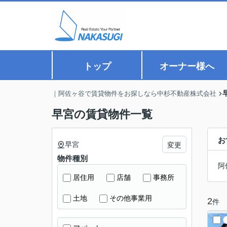
トップ
オーナー様へ
｜阿佐ヶ谷で賃貸物件をお探しなら中杉不動産株式会社
早宮の賃貸物件一覧
お
早宮
変更
物件種別
阿
居住用
店舗
事務所
土地
その他事業用
2
件