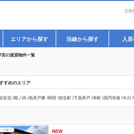
営業
エリアから探す
沿線から探す
入居
早宮の賃貸物件一覧
すすめのエリア
佐谷北
/
堀ノ内
/
高井戸東
/
和田
/
弥生町
/
下高井戸
/
本町
/
高円寺南
/
今川
/
一戸建て
NEW