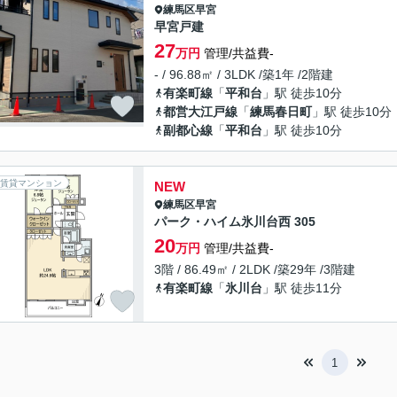
練馬区
早宮
早宮戸建
27
万円
管理/共益費-
- / 96.88㎡ / 3LDK /築1年 /2階建
有楽町線
「
平和台
」駅 徒歩10分
都営大江戸線
「
練馬春日町
」駅 徒歩10分
副都心線
「
平和台
」駅 徒歩10分
賃貸マンション
NEW
練馬区
早宮
パーク・ハイム氷川台西 305
20
万円
管理/共益費-
3階 / 86.49㎡ / 2LDK /築29年 /3階建
有楽町線
「
氷川台
」駅 徒歩11分
1