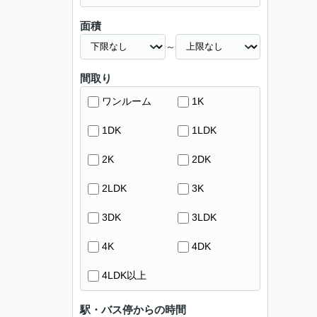
面積
～
間取り
ワンルーム
1K
1DK
1LDK
2K
2DK
2LDK
3K
3DK
3LDK
4K
4DK
4LDK以上
駅・バス停からの時間