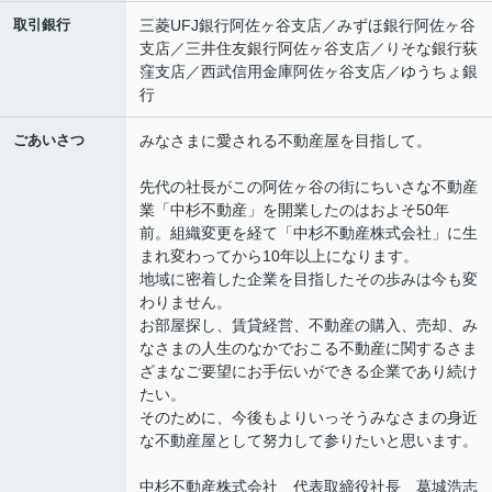
取引銀行
三菱UFJ銀行阿佐ヶ谷支店／みずほ銀行阿佐ヶ谷
支店／三井住友銀行阿佐ヶ谷支店／りそな銀行荻
窪支店／西武信用金庫阿佐ヶ谷支店／ゆうちょ銀
行
ごあいさつ
みなさまに愛される不動産屋を目指して。
先代の社長がこの阿佐ヶ谷の街にちいさな不動産
業「中杉不動産」を開業したのはおよそ50年
前。組織変更を経て「中杉不動産株式会社」に生
まれ変わってから10年以上になります。
地域に密着した企業を目指したその歩みは今も変
わりません。
お部屋探し、賃貸経営、不動産の購入、売却、み
なさまの人生のなかでおこる不動産に関するさま
ざまなご要望にお手伝いができる企業であり続け
たい。
そのために、今後もよりいっそうみなさまの身近
な不動産屋として努力して参りたいと思います。
中杉不動産株式会社 代表取締役社長 葛城浩志