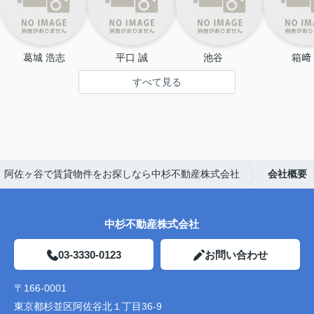
葛城 浩志
平口 誠
池谷 　
箱﨑
すべて見る
｜阿佐ヶ谷で賃貸物件をお探しなら中杉不動産株式会社
会社概要
中杉不動産株式会社
03-3330-0123
お問い合わせ
〒166-0001
東京都杉並区阿佐谷北１丁目36-9