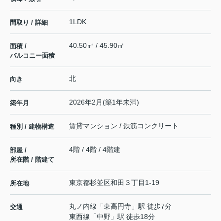
1LDK
間取り / 詳細
40.50㎡ / 45.90㎡
面積 /
バルコニー面積
北
向き
2026年2月(築1年未満)
築年月
賃貸マンション / 鉄筋コンクリート
種別 / 建物構造
4階 / 4階 / 4階建
部屋 /
所在階 / 階建て
東京都
杉並区
和田
３丁目1-19
所在地
丸ノ内線
「
東高円寺
」駅 徒歩7分
交通
東西線
「
中野
」駅 徒歩18分