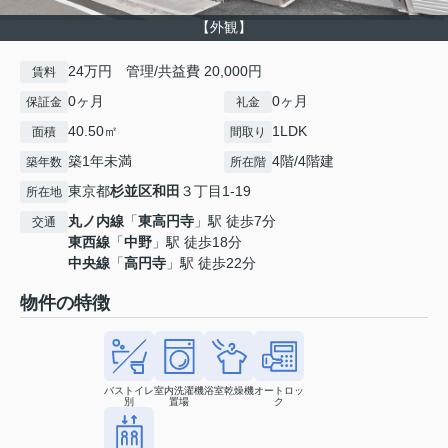
【外観】
24万円 管理/共益費 20,000円
賃料
0ヶ月
0ヶ月
保証金
礼金
40.50㎡
1LDK
面積
間取り
築1年未満
4階/4階建
築年数
所在階
東京都
杉並区
和田
３丁目1-19
所在地
丸ノ内線
「
東高円寺
」駅 徒歩7分
交通
東西線
「
中野
」駅 徒歩18分
中央線
「
高円寺
」駅 徒歩22分
物件の特徴
バストイレ
室内洗濯機
浴室乾燥機
オートロッ
別
置場
ク