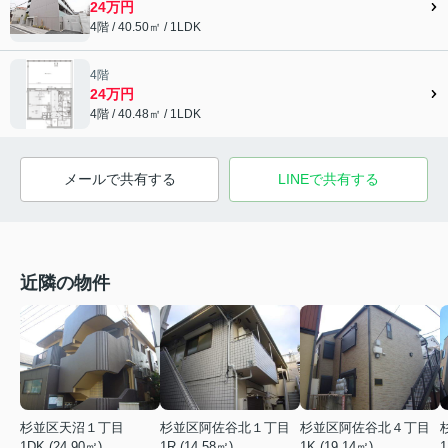
24万円
4階 / 40.50㎡ / 1LDK
4階
24万円
4階 / 40.48㎡ / 1LDK
メールで共有する
LINEで共有する
近隣の物件
杉並区天沼１丁目
杉並区阿佐谷北１丁目
杉並区阿佐谷北４丁目
1DK (24.90㎡)
1R (14.58㎡)
1K (19.14㎡)
1