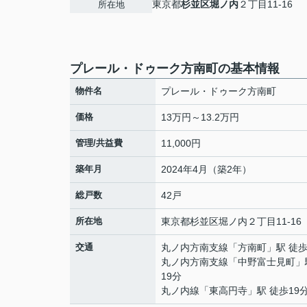
東京都
杉並区
堀ノ内
２丁目11-16
所在地
プレール・ドゥーク方南町の基本情報
物件名
プレール・ドゥーク方南町
価格
13万円～13.2万円
管理/共益費
11,000円
築年月
2024年4月（築2年）
総戸数
42戸
所在地
東京都
杉並区
堀ノ内
２丁目11-16
交通
丸ノ内方南支線
「
方南町
」駅 徒歩
丸ノ内方南支線
「
中野富士見町
」
19分
丸ノ内線
「
東高円寺
」駅 徒歩19