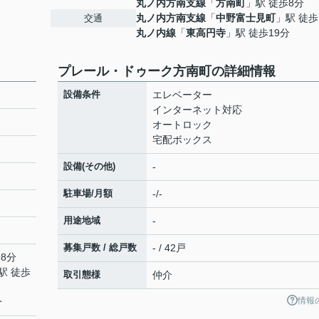
丸ノ内方南支線
「
方南町
」駅 徒歩8分
丸ノ内方南支線
「
中野富士見町
」駅 徒歩
交通
丸ノ内線
「
東高円寺
」駅 徒歩19分
プレール・ドゥーク方南町の詳細情報
設備条件
エレベーター
インターネット対応
オートロック
宅配ボックス
設備(その他)
-
駐車場/月額
-/-
用途地域
-
募集戸数 / 総戸数
- / 42戸
8分
駅 徒歩
取引態様
仲介
情報
分