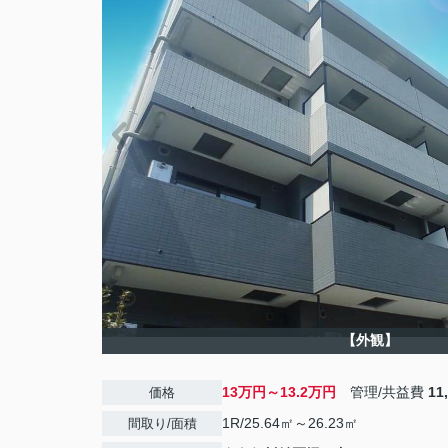
【外観】
13万円～13.2万円
管理/共益費
11
価格
1R/25.64㎡～26.23㎡
間取り/面積