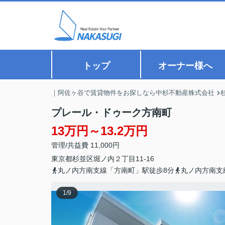
トップ
オーナー様へ
｜阿佐ヶ谷で賃貸物件をお探しなら中杉不動産株式会社
プレール・ドゥーク方南町
13万円～13.2万円
管理/共益費 11,000円
東京都
杉並区
堀ノ内
２丁目11-16
丸ノ内方南支線「方南町」駅徒歩8分
丸ノ内方南支
1
/
9