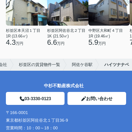
杉並区本天沼１丁目
杉並区阿佐谷北２丁目
中野区大和町４丁目
1R (13.66㎡)
1K (21.50㎡)
1R (19.46㎡)
1
4.3
6.6
5.9
万円
万円
万円
会社
杉並区の賃貸物件一覧
阿佐ケ谷駅
ハイツナナベ
中杉不動産株式会社
03-3330-0123
お問い合わせ
〒166-0001
東京都杉並区阿佐谷北１丁目36-9
営業時間：
10：00～18：00