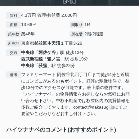
【外観】
4.3万円 管理/共益費 2,000円
賃料
13.66㎡
1R
面積
間取り
築48年
2階/2階建
築年数
所在階
東京都
杉並区
本天沼
１丁目3-26
所在地
中央線
「
阿佐ケ谷
」駅 徒歩13分
交通
西武新宿線
「
鷺ノ宮
」駅 徒歩19分
中央線
「
荻窪
」駅 徒歩23分
ファミリーマート 阿佐谷北四丁目店まで徒歩4分と近場
備考
にコンビニがあるのもポイント。好評の駅近物件で、徒
歩13分でのアクセスが可能です。最上階の物件です。
「ハイツナナベ」の物件情報をお探しならお気軽にお問
い合わせ下さい。中杉不動産では杉並区内の賃貸情報を
多数ご紹介しております。contact@nakasugi.jpにてご
要望やこだわりなどお申し付け下さい。
ハイツナナベのコメント(おすすめポイント)