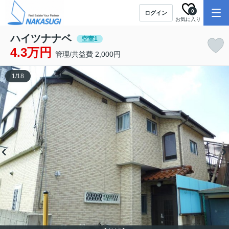
0
ログイン
お気に入り
ハイツナナベ
空室1
4.3万円
管理/共益費 2,000円
1
/
18