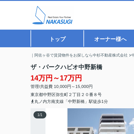
トップ
オーナー様へ
｜阿佐ヶ谷で賃貸物件をお探しなら中杉不動産株式会社
ザ・パークハビオ中野新橋
14万円～17万円
管理/共益費 10,000円～15,000円
東京都
中野区
弥生町
２丁目２０番８号
丸ノ内方南支線「中野新橋」駅徒歩1分
1
/
1