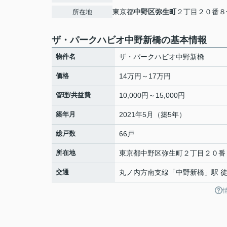
東京都
中野区
弥生町
２丁目２０番８
所在地
ザ・パークハビオ中野新橋の基本情報
物件名
ザ・パークハビオ中野新橋
価格
14万円～17万円
管理/共益費
10,000円～15,000円
築年月
2021年5月（築5年）
総戸数
66戸
所在地
東京都
中野区
弥生町
２丁目２０番
交通
丸ノ内方南支線
「
中野新橋
」駅 