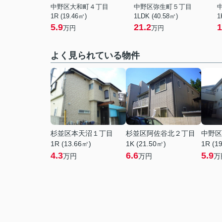
中野区大和町４丁目
中野区弥生町５丁目
1R (19.46㎡)
1LDK (40.58㎡)
1
5.9
21.2
1
万円
万円
よく見られている物件
杉並区本天沼１丁目
杉並区阿佐谷北２丁目
中野区
1R (13.66㎡)
1K (21.50㎡)
1R (1
4.3
6.6
5.9
万円
万円
万