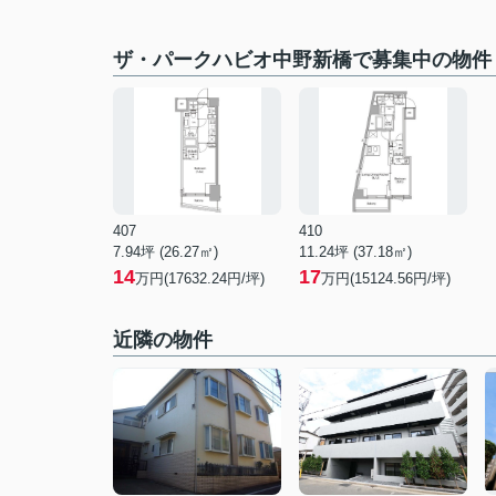
ザ・パークハビオ中野新橋で募集中の物件
407
410
7.94坪 (26.27㎡)
11.24坪 (37.18㎡)
14
17
万円(17632.24円/坪)
万円(15124.56円/坪)
近隣の物件