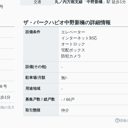
丸ノ内方南支線
「
中野新橋
」駅 徒歩1分
交通
号
ザ・パークハビオ中野新橋の詳細情報
設備条件
エレベーター
インターネット対応
オートロック
宅配ボックス
防犯カメラ
設備(その他)
-
駐車場/月額
無/-
８号
用途地域
-
徒歩1分
募集戸数 / 総戸数
- / 66戸
情報の見方
取引態様
仲介
情報