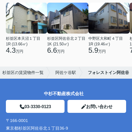
杉並区本天沼１丁目
杉並区阿佐谷北２丁目
中野区大和町４丁目
1R (13.66㎡)
1K (21.50㎡)
1R (19.46㎡)
1
4.3
6.6
5.9
万円
万円
万円
杉並区の賃貸物件一覧
阿佐ケ谷駅
フォレストイン阿佐谷
中杉不動産株式会社
03-3330-0123
お問い合わせ
〒166-0001
東京都杉並区阿佐谷北１丁目36-9