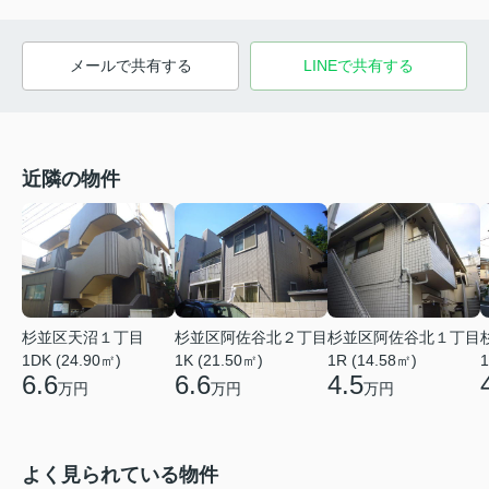
メールで共有する
LINEで共有する
近隣の物件
杉並区天沼１丁目
杉並区阿佐谷北２丁目
杉並区阿佐谷北１丁目
1DK (24.90㎡)
1K (21.50㎡)
1R (14.58㎡)
1
6.6
6.6
4.5
万円
万円
万円
よく見られている物件