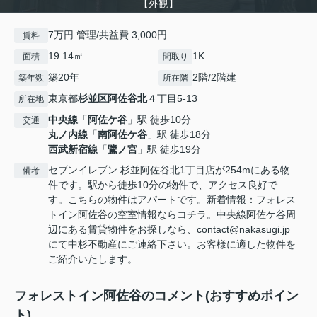
【外観】
7万円 管理/共益費 3,000円
賃料
19.14㎡
1K
面積
間取り
築20年
2階/2階建
築年数
所在階
東京都
杉並区
阿佐谷北
４丁目5-13
所在地
中央線
「
阿佐ケ谷
」駅 徒歩10分
交通
丸ノ内線
「
南阿佐ケ谷
」駅 徒歩18分
西武新宿線
「
鷺ノ宮
」駅 徒歩19分
セブンイレブン 杉並阿佐谷北1丁目店が254mにある物
備考
件です。駅から徒歩10分の物件で、アクセス良好で
す。こちらの物件はアパートです。新着情報：フォレス
トイン阿佐谷の空室情報ならコチラ。中央線阿佐ケ谷周
辺にある賃貸物件をお探しなら、contact@nakasugi.jp
にて中杉不動産にご連絡下さい。お客様に適した物件を
ご紹介いたします。
フォレストイン阿佐谷のコメント(おすすめポイン
ト)