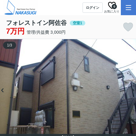
0
ログイン
お気に入り
フォレストイン阿佐谷
空室1
7万円
管理/共益費 3,000円
1
/
3