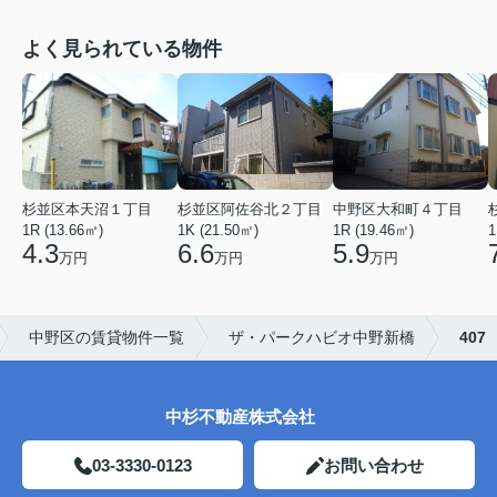
よく見られている物件
杉並区本天沼１丁目
杉並区阿佐谷北２丁目
中野区大和町４丁目
1R (13.66㎡)
1K (21.50㎡)
1R (19.46㎡)
1
4.3
6.6
5.9
万円
万円
万円
中野区の賃貸物件一覧
ザ・パークハビオ中野新橋
407
中杉不動産株式会社
03-3330-0123
お問い合わせ