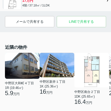
17万円
4階 / 37.18㎡ / 1LDK
メールで共有する
LINEで共有する
近隣の物件
中野区新井１丁目
中野区大和町４丁目
1K (25.36㎡)
1R (19.46㎡)
1
16
5.9
中野区南台２丁目
万円
万円
1DK (25.65㎡)
16.4
万円