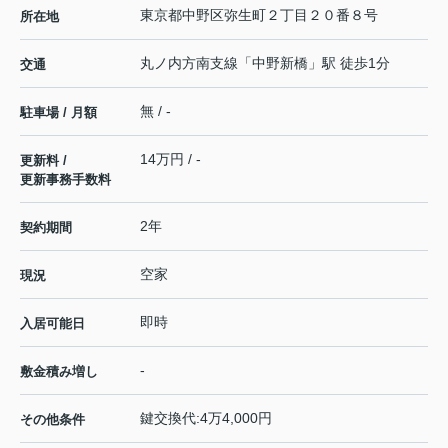
東京都
中野区
弥生町
２丁目２０番８号
所在地
丸ノ内方南支線
「
中野新橋
」駅 徒歩1分
交通
無 / -
駐車場 / 月額
14万円 / -
更新料 /
更新事務手数料
2年
契約期間
空家
現況
即時
入居可能日
-
敷金積み増し
鍵交換代:4万4,000円
その他条件