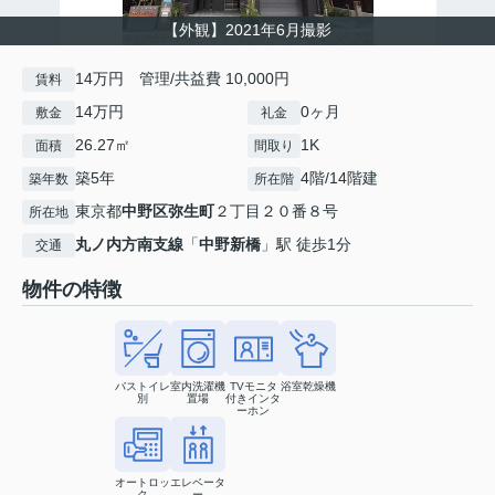
【外観】2021年6月撮影
14万円 管理/共益費 10,000円
賃料
14万円
0ヶ月
敷金
礼金
26.27㎡
1K
面積
間取り
築5年
4階/14階建
築年数
所在階
東京都
中野区
弥生町
２丁目２０番８号
所在地
丸ノ内方南支線
「
中野新橋
」駅 徒歩1分
交通
物件の特徴
バストイレ
室内洗濯機
TVモニタ
浴室乾燥機
別
置場
付きインタ
ーホン
オートロッ
エレベータ
ク
ー