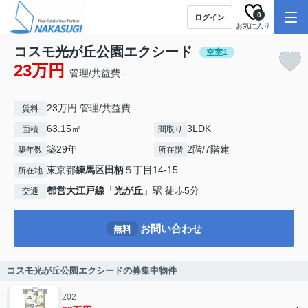
0
ログイン
お気に入り
コスモ光が丘公園エクシード
空室1
23万円
管理/共益費 -
23万円 管理/共益費 -
賃料
63.15㎡
3LDK
面積
間取り
築29年
2階/7階建
築年数
所在階
東京都
練馬区
田柄
５丁目14-15
所在地
都営大江戸線
「
光が丘
」駅 徒歩5分
交通
お問い合わせ
無料
コスモ光が丘公園エクシードの募集中物件
202