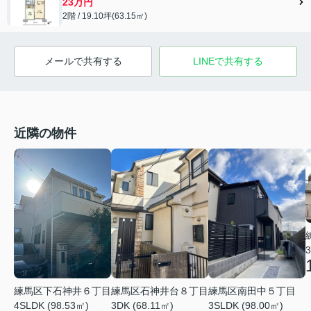
23万円
2階 / 19.10坪(63.15㎡)
メールで共有する
LINEで共有する
近隣の物件
3
練馬区下石神井６丁目
練馬区石神井台８丁目
練馬区南田中５丁目
4SLDK (98.53㎡)
3DK (68.11㎡)
3SLDK (98.00㎡)