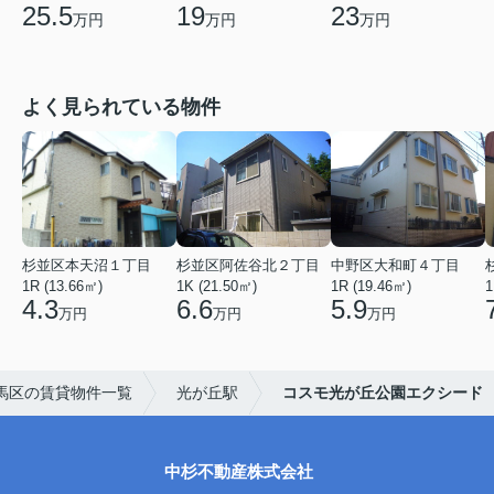
25.5
19
23
万円
万円
万円
よく見られている物件
杉並区本天沼１丁目
杉並区阿佐谷北２丁目
中野区大和町４丁目
1R (13.66㎡)
1K (21.50㎡)
1R (19.46㎡)
1
4.3
6.6
5.9
万円
万円
万円
馬区の賃貸物件一覧
光が丘駅
コスモ光が丘公園エクシード
中杉不動産株式会社