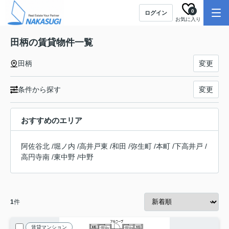
0
ログイン
お気に入り
田柄の賃貸物件一覧
田柄
変更
条件から探す
変更
おすすめのエリア
阿佐谷北
/
堀ノ内
/
高井戸東
/
和田
/
弥生町
/
本町
/
下高井戸
/
高円寺南
/
東中野
/
中野
1
件
賃貸マンション