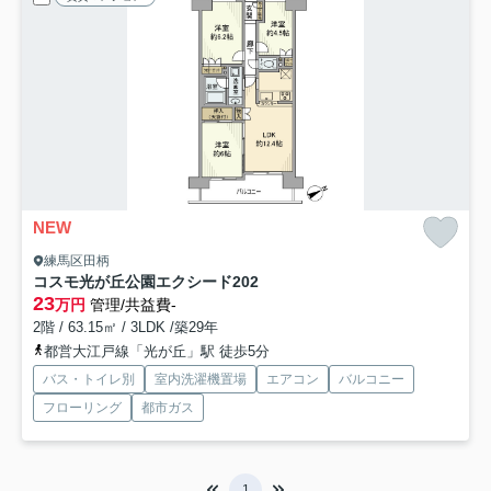
NEW
練馬区田柄
コスモ光が丘公園エクシード
202
23
万円
管理/共益費-
2階 / 63.15㎡ / 3LDK /築29年
都営大江戸線「光が丘」駅 徒歩5分
バス・トイレ別
室内洗濯機置場
エアコン
バルコニー
フローリング
都市ガス
1