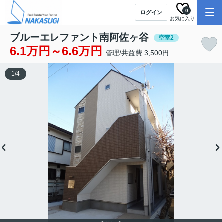
0
ログイン
お気に入り
ブルーエレファント南阿佐ヶ谷
空室2
6.1万円～6.6万円
管理/共益費 3,500円
1
/
4