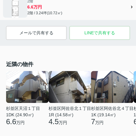
2階
6.6万円
2階 / 3.24坪(10.72㎡)
メールで共有する
LINEで共有する
近隣の物件
杉並区天沼１丁目
杉並区阿佐谷北１丁目
杉並区阿佐谷北４丁目
1DK (24.90㎡)
1R (14.58㎡)
1K (19.14㎡)
1
6.6
4.5
7
万円
万円
万円