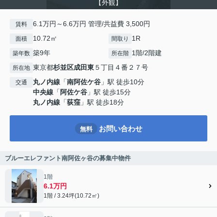
【外観】
6.1万円～6.6万円 管理/共益費 3,500円
賃料
10.72㎡
1R
面積
間取り
築9年
1階/2階建
築年数
所在階
東京都
杉並区
成田東
５丁目４番２７号
所在地
丸ノ内線
「
南阿佐ケ谷
」駅 徒歩10分
交通
中央線
「
阿佐ケ谷
」駅 徒歩15分
丸ノ内線
「
荻窪
」駅 徒歩18分
お問い合わせ
無料
ブルーエレファント南阿佐ヶ谷の募集中物件
1階
6.1万円
1階 / 3.24坪(10.72㎡)