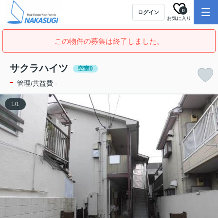
0
ログイン
お気に入り
この物件の募集は終了しました。
サクラハイツ
空室0
-
管理/共益費 -
1
/
1