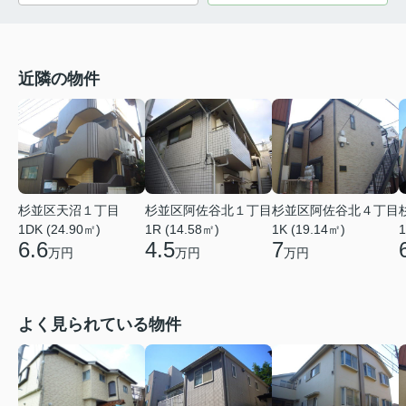
近隣の物件
杉並区天沼１丁目
杉並区阿佐谷北１丁目
杉並区阿佐谷北４丁目
1DK (24.90㎡)
1R (14.58㎡)
1K (19.14㎡)
1
6.6
4.5
7
万円
万円
万円
よく見られている物件