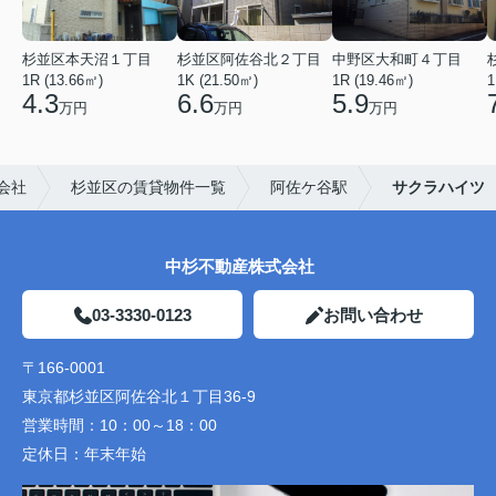
杉並区本天沼１丁目
杉並区阿佐谷北２丁目
中野区大和町４丁目
1R (13.66㎡)
1K (21.50㎡)
1R (19.46㎡)
1
4.3
6.6
5.9
万円
万円
万円
会社
杉並区の賃貸物件一覧
阿佐ケ谷駅
サクラハイツ
中杉不動産株式会社
03-3330-0123
お問い合わせ
〒166-0001
東京都杉並区阿佐谷北１丁目36-9
営業時間：
10：00～18：00
定休日：
年末年始