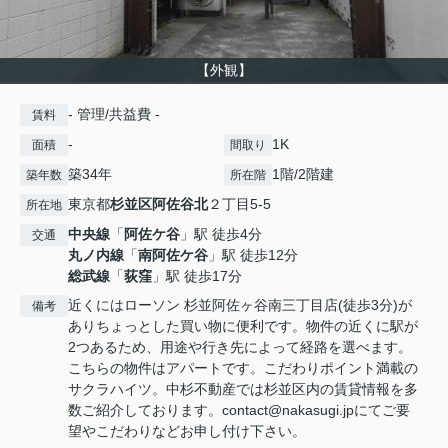
【外観】
- 管理/共益費 -
賃料
-
1K
面積
間取り
築34年
1階/2階建
築年数
所在階
東京都
杉並区
阿佐谷北
２丁目5-5
所在地
中央線
「
阿佐ケ谷
」駅 徒歩4分
交通
丸ノ内線
「
南阿佐ケ谷
」駅 徒歩12分
総武線
「
荻窪
」駅 徒歩17分
近くにはローソン 杉並阿佐ヶ谷南三丁目店(徒歩3分)が
備考
ありちょっとした買い物に便利です。物件の近くに駅が
2つあるため、用途や行き先によって経路を選べます。
こちらの物件はアパートです。こだわりポイント満載の
サクラハイツ。中杉不動産では杉並区内の賃貸情報を多
数ご紹介しております。contact@nakasugi.jpにてご要
望やこだわりなどお申し付け下さい。