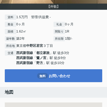
【外観】
1.5万円 管理/共益費 -
賃料
0ヶ月
0ヶ月
敷金
礼金
1.62㎡
1R
面積
間取り
築2年
1階/-
築年数
所在階
東京都
中野区
若宮
３丁目
所在地
西武新宿線
「
都立家政
」駅 徒歩3分
交通
西武新宿線
「
鷺ノ宮
」駅 徒歩9分
西武新宿線
「
野方
」駅 徒歩10分
お問い合わせ
無料
地図