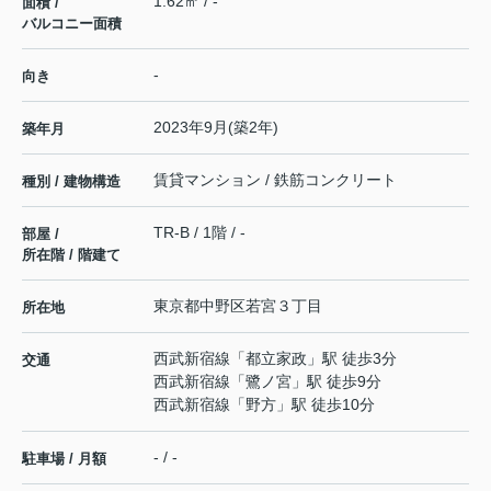
1.62㎡ / -
面積 /
バルコニー面積
-
向き
2023年9月(築2年)
築年月
賃貸マンション / 鉄筋コンクリート
種別 / 建物構造
TR-B / 1階 / -
部屋 /
所在階 / 階建て
東京都
中野区
若宮
３丁目
所在地
西武新宿線
「
都立家政
」駅 徒歩3分
交通
西武新宿線
「
鷺ノ宮
」駅 徒歩9分
西武新宿線
「
野方
」駅 徒歩10分
- / -
駐車場 / 月額