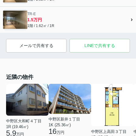
TR-E
1.5万円
1階 / 1.62㎡ / 1R
メールで共有する
LINEで共有する
近隣の物件
中野区新井１丁目
中野区大和町４丁目
1K (25.36㎡)
1R (19.46㎡)
16
5.9
中野区上高田３丁目
万円
万円