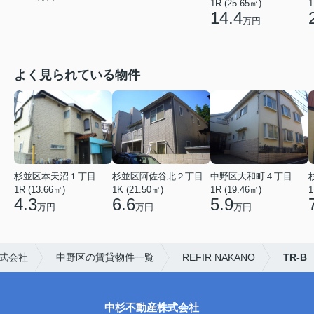
1R (25.65㎡)
1
14.4
万円
よく見られている物件
杉並区本天沼１丁目
杉並区阿佐谷北２丁目
中野区大和町４丁目
1R (13.66㎡)
1K (21.50㎡)
1R (19.46㎡)
1
4.3
6.6
5.9
万円
万円
万円
式会社
中野区の賃貸物件一覧
REFIR NAKANO
TR-B
中杉不動産株式会社