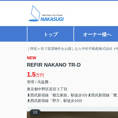
トップ
オーナー様へ
｜阿佐ヶ谷で賃貸物件をお探しなら中杉不動産株式会社
NEW
REFIR NAKANO TR-D
1.5
万円
管理 / 共益費 -
東京都
中野区
若宮
３丁目
西武新宿線「都立家政」駅徒歩3分
西武新宿線「鷺
西武新宿線「野方」駅徒歩10分
1
/
5