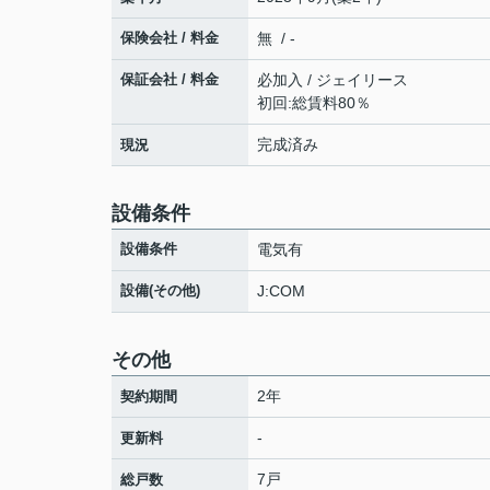
保険会社 / 料金
無 / -
保証会社 / 料金
必加入 / ジェイリース
初回:総賃料80％
完成済み
現況
設備条件
設備条件
電気有
設備(その他)
J:COM
その他
2年
契約期間
-
更新料
7戸
総戸数