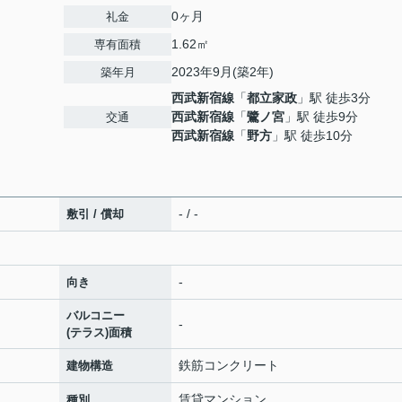
0ヶ月
礼金
1.62㎡
専有面積
2023年9月(築2年)
築年月
西武新宿線
「
都立家政
」駅 徒歩3分
西武新宿線
「
鷺ノ宮
」駅 徒歩9分
交通
西武新宿線
「
野方
」駅 徒歩10分
- / -
敷引 / 償却
-
向き
バルコニー
-
(テラス)面積
鉄筋コンクリート
建物構造
賃貸マンション
種別