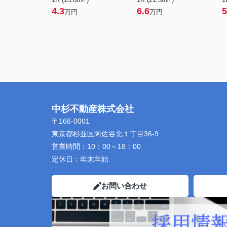
4.3
6.6
5
万円
万円
中杉不動産株式会社
〒166-0001
東京都杉並区阿佐谷北１丁目36-9
営業時間：
10：00～18：00
定休日：
年末年始
お問い合わせ