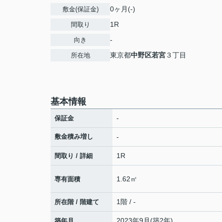
0ヶ月(-)
敷金(保証金)
1R
間取り
-
向き
東京都
中野区
若宮
３丁目
所在地
基本情報
-
保証金
敷金積み増し
-
1R
間取り / 詳細
1.62㎡
専有面積
1階 / -
所在階 / 階建て
2023年9月(築2年)
築年月