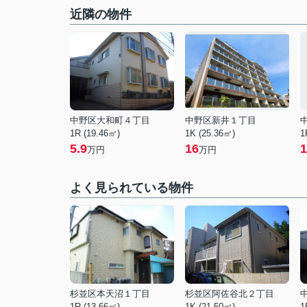
近隣の物件
中野区大和町４丁目
中野区新井１丁目
1R (19.46㎡)
1K (25.36㎡)
1
5.9
16
1
万円
万円
よく見られている物件
杉並区本天沼１丁目
杉並区阿佐谷北２丁目
1R (13.66㎡)
1K (21.50㎡)
1