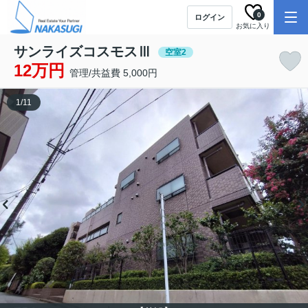
0
ログイン
お気に入り
サンライズコスモスⅢ
空室2
12万円
管理/共益費 5,000円
1
/
11