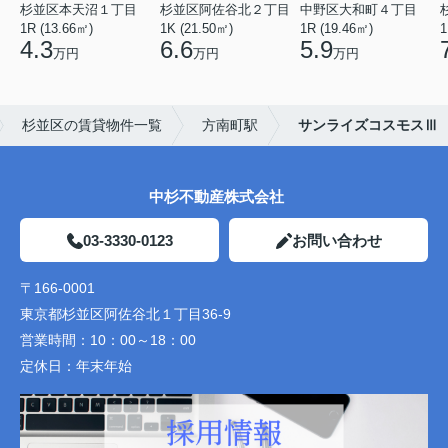
杉並区本天沼１丁目
杉並区阿佐谷北２丁目
中野区大和町４丁目
1R (13.66㎡)
1K (21.50㎡)
1R (19.46㎡)
1
4.3
6.6
5.9
万円
万円
万円
杉並区の賃貸物件一覧
方南町駅
サンライズコスモスⅢ
中杉不動産株式会社
03-3330-0123
お問い合わせ
〒166-0001
東京都杉並区阿佐谷北１丁目36-9
営業時間：
10：00～18：00
定休日：
年末年始