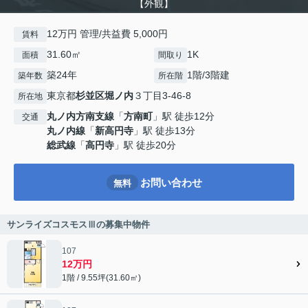
【外観】
12万円 管理/共益費 5,000円
賃料
31.60㎡
1K
面積
間取り
築24年
1階/3階建
築年数
所在階
東京都
杉並区
堀ノ内
３丁目3-46-8
所在地
丸ノ内方南支線
「
方南町
」駅 徒歩12分
交通
丸ノ内線
「
新高円寺
」駅 徒歩13分
総武線
「
高円寺
」駅 徒歩20分
お問い合わせ
無料
サンライズコスモスⅢの募集中物件
107
12万円
1階 / 9.55坪(31.60㎡)