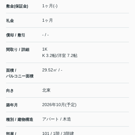
1ヶ月(-)
敷金(保証金)
1ヶ月
礼金
- / -
償却 / 敷引
1K
間取り / 詳細
K 3.2帖
/
洋室 7.2帖
29.52㎡ / -
面積 /
バルコニー面積
北東
向き
2026年10月(予定)
築年月
アパート / 木造
種別 / 建物構造
101 / 1階 / 3階建
部屋 /