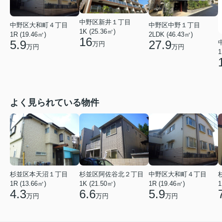
中野区新井１丁目
中野区大和町４丁目
中野区中野１丁目
1K (25.36㎡)
1R (19.46㎡)
2LDK (46.43㎡)
16
5.9
27.9
万円
万円
万円
1
よく見られている物件
杉並区本天沼１丁目
杉並区阿佐谷北２丁目
中野区大和町４丁目
1R (13.66㎡)
1K (21.50㎡)
1R (19.46㎡)
1
4.3
6.6
5.9
万円
万円
万円