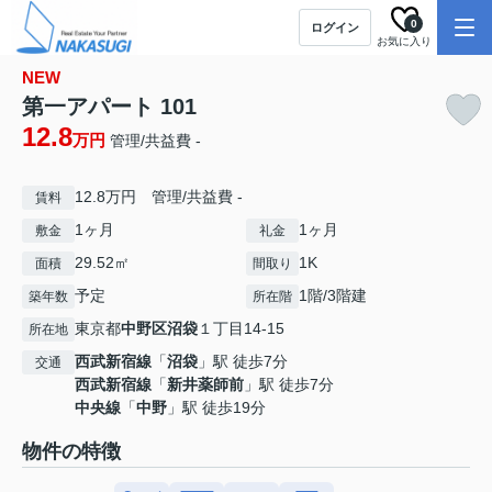
0
ログイン
お気に入り
NEW
第一アパート 101
12.8
万円
管理/共益費 -
12.8万円 管理/共益費 -
賃料
1ヶ月
1ヶ月
敷金
礼金
29.52㎡
1K
面積
間取り
予定
1階/3階建
築年数
所在階
東京都
中野区
沼袋
１丁目14-15
所在地
西武新宿線
「
沼袋
」駅 徒歩7分
交通
西武新宿線
「
新井薬師前
」駅 徒歩7分
中央線
「
中野
」駅 徒歩19分
物件の特徴