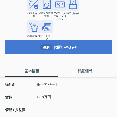
バストイレ
室内洗濯機
TVモニタ
独立洗面台
別
置場
付きインタ
ーホン
浴室乾燥機
オートロッ
ク
お問い合わせ
無料
基本情報
詳細情報
第一アパート
物件名
12.8万円
賃料
-
管理 / 共益費