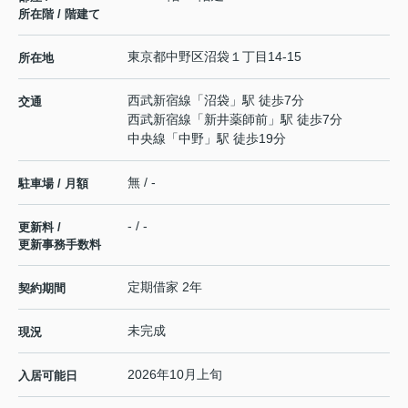
所在階 / 階建て
東京都
中野区
沼袋
１丁目14-15
所在地
西武新宿線
「
沼袋
」駅 徒歩7分
交通
西武新宿線
「
新井薬師前
」駅 徒歩7分
中央線
「
中野
」駅 徒歩19分
無 / -
駐車場 / 月額
- / -
更新料 /
更新事務手数料
定期借家 2年
契約期間
未完成
現況
2026年10月上旬
入居可能日