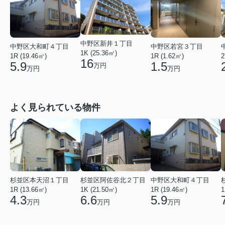
中野区新井１丁目
中野区若宮３丁目
中野区大和町４丁目
1K (25.36㎡)
1R (1.62㎡)
1R (19.46㎡)
2
16
1.5
5.9
万円
万円
万円
よく見られている物件
杉並区本天沼１丁目
杉並区阿佐谷北２丁目
中野区大和町４丁目
1R (13.66㎡)
1K (21.50㎡)
1R (19.46㎡)
1
4.3
6.6
5.9
万円
万円
万円