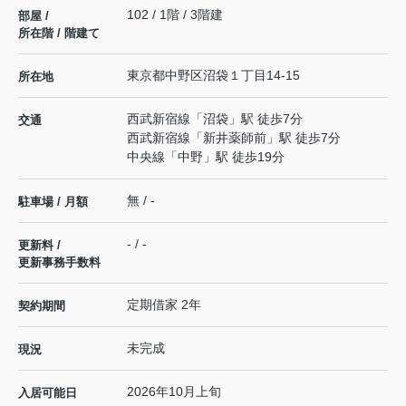
102 / 1階 / 3階建
部屋 /
所在階 / 階建て
東京都
中野区
沼袋
１丁目14-15
所在地
西武新宿線
「
沼袋
」駅 徒歩7分
交通
西武新宿線
「
新井薬師前
」駅 徒歩7分
中央線
「
中野
」駅 徒歩19分
無 / -
駐車場 / 月額
- / -
更新料 /
更新事務手数料
定期借家 2年
契約期間
未完成
現況
2026年10月上旬
入居可能日