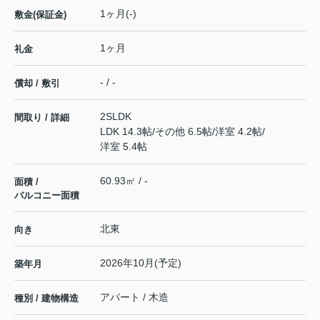
1ヶ月(-)
敷金(保証金)
1ヶ月
礼金
- / -
償却 / 敷引
2SLDK
間取り / 詳細
LDK 14.3帖
/
その他 6.5帖
/
洋室 4.2帖
/
洋室 5.4帖
60.93㎡ / -
面積 /
バルコニー面積
北東
向き
2026年10月(予定)
築年月
アパート / 木造
種別 / 建物構造