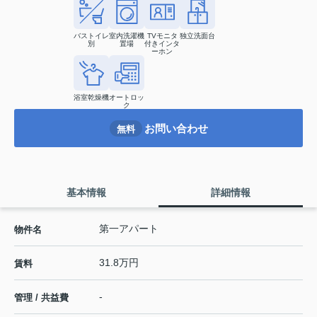
バストイレ
室内洗濯機
TVモニタ
独立洗面台
別
置場
付きインタ
ーホン
浴室乾燥機
オートロッ
ク
お問い合わせ
無料
基本情報
詳細情報
第一アパート
物件名
31.8万円
賃料
-
管理 / 共益費