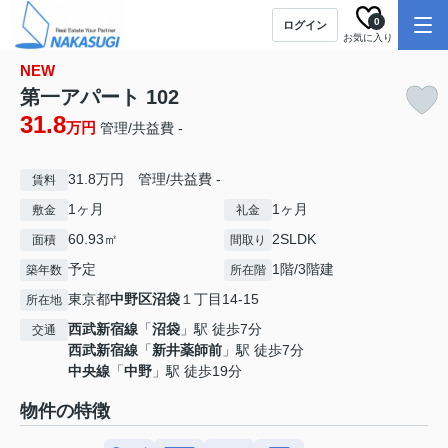
0
ログイン
お気に入り
NEW
第一アパート 102
31.8
万円
管理/共益費 -
31.8万円 管理/共益費 -
賃料
1ヶ月
1ヶ月
敷金
礼金
60.93㎡
2SLDK
面積
間取り
予定
1階/3階建
築年数
所在階
東京都
中野区
沼袋
１丁目14-15
所在地
西武新宿線
「
沼袋
」駅 徒歩7分
交通
西武新宿線
「
新井薬師前
」駅 徒歩7分
中央線
「
中野
」駅 徒歩19分
物件の特徴