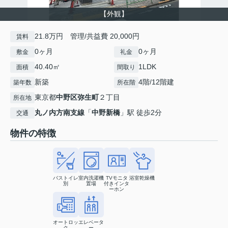
【外観】
21.8万円 管理/共益費 20,000円
賃料
0ヶ月
0ヶ月
敷金
礼金
40.40㎡
1LDK
面積
間取り
新築
4階/12階建
築年数
所在階
東京都
中野区
弥生町
２丁目
所在地
丸ノ内方南支線
「
中野新橋
」駅 徒歩2分
交通
物件の特徴
バストイレ
室内洗濯機
TVモニタ
浴室乾燥機
別
置場
付きインタ
ーホン
オートロッ
エレベータ
ク
ー