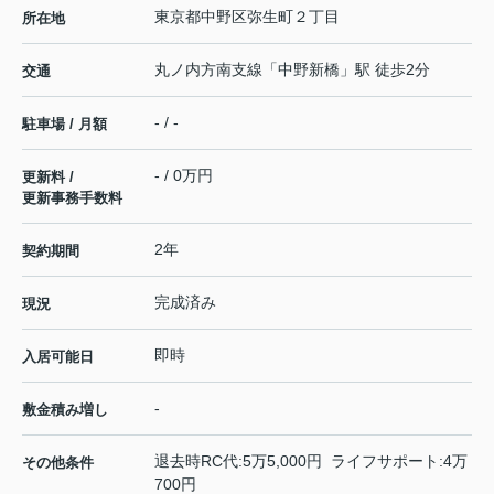
東京都
中野区
弥生町
２丁目
所在地
丸ノ内方南支線
「
中野新橋
」駅 徒歩2分
交通
- / -
駐車場 / 月額
- / 0万円
更新料 /
更新事務手数料
2年
契約期間
完成済み
現況
即時
入居可能日
-
敷金積み増し
退去時RC代:5万5,000円 ライフサポート:4万
その他条件
700円