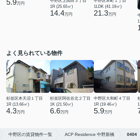
5.9
中野区上高田３丁目
中野区本町１丁目
万円
1R (25.65㎡)
1LDK (41.19㎡)
14.4
21.3
万円
万円
1
よく見られている物件
杉並区本天沼１丁目
杉並区阿佐谷北２丁目
中野区大和町４丁目
1R (13.66㎡)
1K (21.50㎡)
1R (19.46㎡)
1
4.3
6.6
5.9
万円
万円
万円
中野区の賃貸物件一覧
ACP Residence 中野新橋
0404