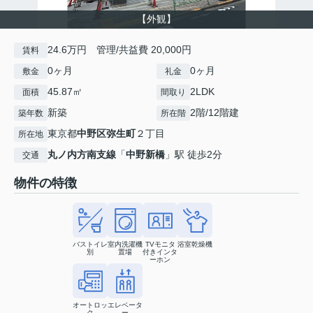
【外観】
24.6万円 管理/共益費 20,000円
賃料
0ヶ月
0ヶ月
敷金
礼金
45.87㎡
2LDK
面積
間取り
新築
2階/12階建
築年数
所在階
東京都
中野区
弥生町
２丁目
所在地
丸ノ内方南支線
「
中野新橋
」駅 徒歩2分
交通
物件の特徴
バストイレ
室内洗濯機
TVモニタ
浴室乾燥機
別
置場
付きインタ
ーホン
オートロッ
エレベータ
ク
ー