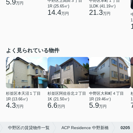
5.9
中野区上高田３丁目
中野区本町１丁目
万円
1R (25.65㎡)
1LDK (41.19㎡)
14.4
21.3
万円
万円
1
よく見られている物件
杉並区本天沼１丁目
杉並区阿佐谷北２丁目
中野区大和町４丁目
1R (13.66㎡)
1K (21.50㎡)
1R (19.46㎡)
1
4.3
6.6
5.9
万円
万円
万円
中野区の賃貸物件一覧
ACP Residence 中野新橋
0205