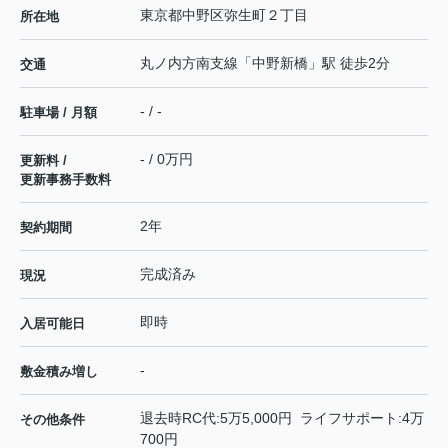
東京都
中野区
弥生町
２丁目
所在地
丸ノ内方南支線
「
中野新橋
」駅 徒歩2分
交通
- / -
駐車場 / 月額
- / 0万円
更新料 /
更新事務手数料
2年
契約期間
完成済み
現況
即時
入居可能日
-
敷金積み増し
退去時RC代:5万5,000円 ライフサポート:4万
その他条件
700円