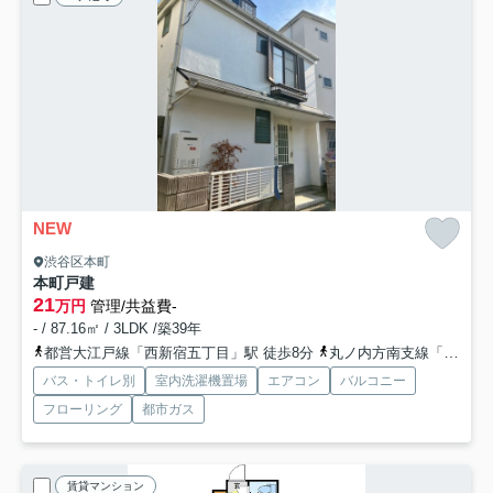
NEW
渋谷区本町
本町戸建
21
万円
管理/共益費-
- / 87.16㎡ / 3LDK /築39年
都営大江戸線「西新宿五丁目」駅 徒歩8分
丸ノ内方南支線「中野新橋」駅 徒歩14分
バス・トイレ別
室内洗濯機置場
エアコン
バルコニー
フローリング
都市ガス
賃貸マンション