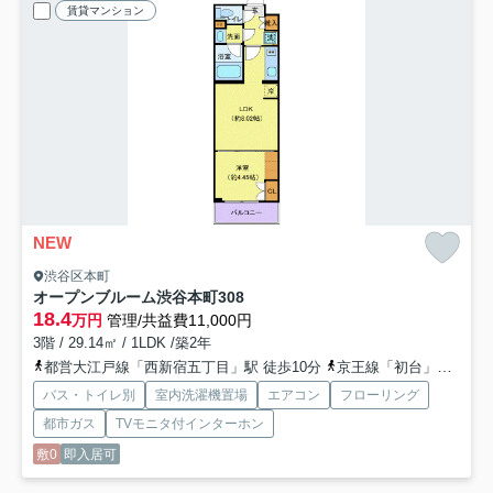
賃貸マンション
NEW
渋谷区本町
オープンブルーム渋谷本町
308
18.4
万円
管理/共益費11,000円
3階 / 29.14㎡ / 1LDK /築2年
都営大江戸線「西新宿五丁目」駅 徒歩10分
京王線「初台」駅 徒歩14分
バス・トイレ別
室内洗濯機置場
エアコン
フローリング
都市ガス
TVモニタ付インターホン
敷0
即入居可