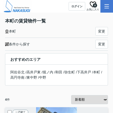
0
ログイン
お気に入り
本町の賃貸物件一覧
本町
変更
条件から探す
変更
おすすめのエリア
阿佐谷北
/
高井戸東
/
堀ノ内
/
和田
/
弥生町
/
下高井戸
/
本町
/
高円寺南
/
東中野
/
中野
4
件
一戸建て