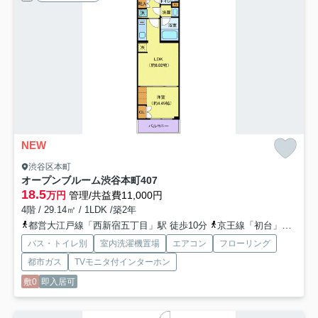
NEW
渋谷区本町
オープンブルーム渋谷本町
407
18.5
万円
管理/共益費11,000円
4階 / 29.14㎡ / 1LDK /築2年
都営大江戸線「西新宿五丁目」駅 徒歩10分
京王線「初台」駅 徒歩14分
バス・トイレ別
室内洗濯機置場
エアコン
フローリング
都市ガス
TVモニタ付インターホン
敷0
即入居可