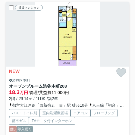
賃貸マンション
NEW
渋谷区本町
オープンブルーム渋谷本町
208
18.3
万円
管理/共益費11,000円
2階 / 29.14㎡ / 1LDK /築2年
都営大江戸線「西新宿五丁目」駅 徒歩10分
京王線「初台」駅 徒歩14分
バス・トイレ別
室内洗濯機置場
エアコン
フローリング
都市ガス
TVモニタ付インターホン
敷0
即入居可