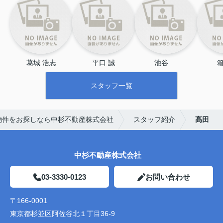
葛城 浩志
平口 誠
池谷 　
箱
スタッフ一覧
物件をお探しなら中杉不動産株式会社
スタッフ紹介
髙田
中杉不動産株式会社
03-3330-0123
お問い合わせ
〒166-0001
東京都杉並区阿佐谷北１丁目36-9