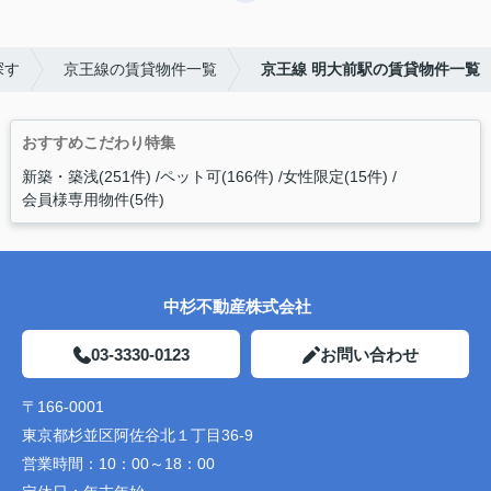
探す
京王線の賃貸物件一覧
京王線 明大前駅の賃貸物件一覧
おすすめこだわり特集
新築・築浅(251件)
ペット可(166件)
女性限定(15件)
会員様専用物件(5件)
中杉不動産株式会社
03-3330-0123
お問い合わせ
〒166-0001
東京都杉並区阿佐谷北１丁目36-9
営業時間：
10：00～18：00