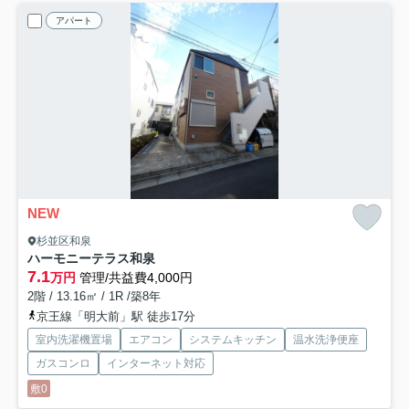
アパート
NEW
杉並区和泉
ハーモニーテラス和泉
7.1
万円
管理/共益費4,000円
2階 / 13.16㎡ / 1R /築8年
京王線「明大前」駅 徒歩17分
室内洗濯機置場
エアコン
システムキッチン
温水洗浄便座
ガスコンロ
インターネット対応
敷0