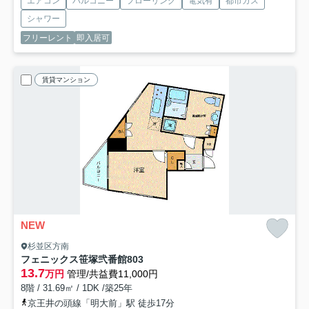
エアコン
バルコニー
フローリング
電気有
都市ガス
シャワー
フリーレント
即入居可
賃貸マンション
NEW
杉並区方南
フェニックス笹塚弐番館
803
13.7
万円
管理/共益費11,000円
8階 / 31.69㎡ / 1DK /築25年
京王井の頭線「明大前」駅 徒歩17分