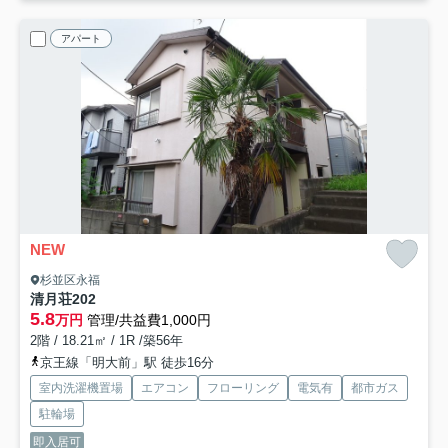
アパート
NEW
杉並区永福
清月荘
202
5.8
万円
管理/共益費1,000円
2階 / 18.21㎡ / 1R /築56年
京王線「明大前」駅 徒歩16分
室内洗濯機置場
エアコン
フローリング
電気有
都市ガス
駐輪場
即入居可