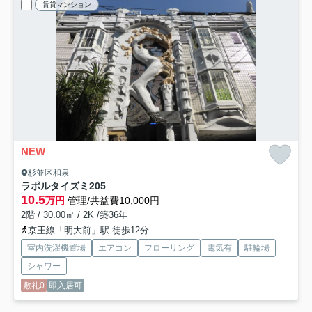
賃貸マンション
NEW
杉並区和泉
ラポルタイズミ
205
10.5
万円
管理/共益費10,000円
2階 / 30.00㎡ / 2K /築36年
京王線「明大前」駅 徒歩12分
室内洗濯機置場
エアコン
フローリング
電気有
駐輪場
シャワー
敷礼0
即入居可