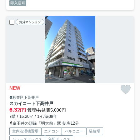
即入居可
賃貸マンション
NEW
杉並区下高井戸
スカイコート下高井戸
6.3
万円
管理/共益費5,000円
7階 / 16.20㎡ / 1R /築39年
京王井の頭線「明大前」駅 徒歩12分
室内洗濯機置場
エアコン
バルコニー
駐輪場
シューズボックス
宅配ボックス