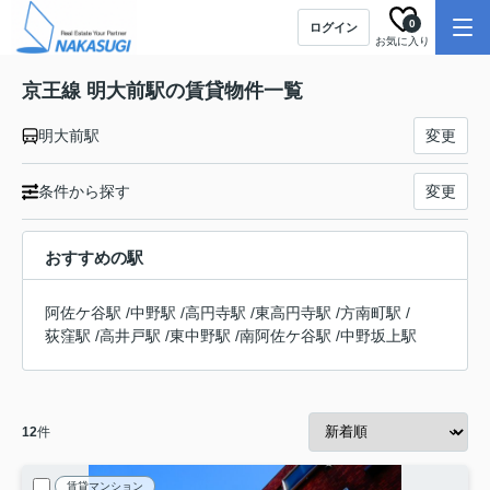
0
ログイン
お気に入り
京王線 明大前駅の賃貸物件一覧
明大前駅
変更
条件から探す
変更
おすすめの駅
阿佐ケ谷駅
/
中野駅
/
高円寺駅
/
東高円寺駅
/
方南町駅
/
荻窪駅
/
高井戸駅
/
東中野駅
/
南阿佐ケ谷駅
/
中野坂上駅
12
件
賃貸マンション