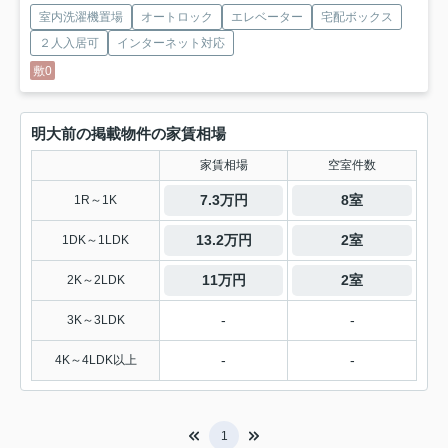
室内洗濯機置場
オートロック
エレベーター
宅配ボックス
２人入居可
インターネット対応
敷0
明大前の掲載物件の家賃相場
家賃相場
空室件数
7.3万円
8室
1R～1K
13.2万円
2室
1DK～1LDK
11万円
2室
2K～2LDK
-
-
3K～3LDK
-
-
4K～4LDK以上
1