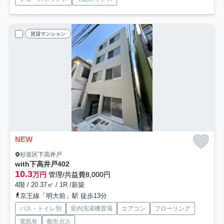
賃貸マンション
NEW
杉並区下高井戸
with下高井戸
402
10.3
万円
管理/共益費8,000円
4階 / 20.37㎡ / 1R /新築
京王線「明大前」駅 徒歩13分
バス・トイレ別
室内洗濯機置場
エアコン
フローリング
電気有
都市ガス