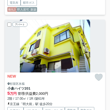
電気有
都市ガス
敷礼0
即入居可
新築
アパート
NEW
杉並区永福
小倉ハイツ
201
5
万円
管理/共益費2,000円
2階 / 17.00㎡ / 1R /築61年
京王線「明大前」駅 徒歩20分