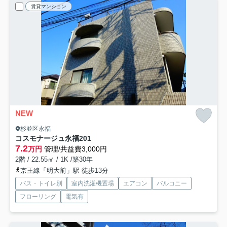
賃貸マンション
NEW
杉並区永福
コスモナージュ永福
201
7.2
万円
管理/共益費3,000円
2階 / 22.55㎡ / 1K /築30年
京王線「明大前」駅 徒歩13分
バス・トイレ別
室内洗濯機置場
エアコン
バルコニー
フローリング
電気有