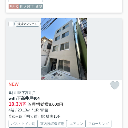
敷礼0
即入居可
新築
賃貸マンション
NEW
杉並区下高井戸
with下高井戸
404
10.3
万円
管理/共益費8,000円
4階 / 20.13㎡ / 1R /新築
京王線「明大前」駅 徒歩13分
バス・トイレ別
室内洗濯機置場
エアコン
フローリング