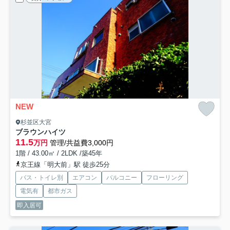
NEW
杉並区大宮
ブラウンハイツ
11.5
万円
管理/共益費3,000円
1階 / 43.00㎡ / 2LDK /築45年
京王線「明大前」駅 徒歩25分
バス・トイレ別
エアコン
バルコニー
フローリング
電気有
都市ガス
即入居可