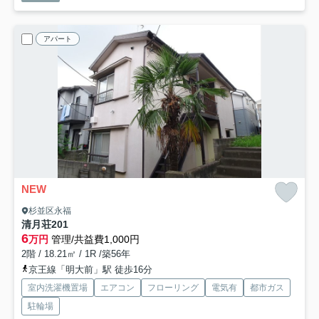
アパート
NEW
杉並区永福
清月荘
201
6
万円
管理/共益費1,000円
2階 / 18.21㎡ / 1R /築56年
京王線「明大前」駅 徒歩16分
室内洗濯機置場
エアコン
フローリング
電気有
都市ガス
駐輪場