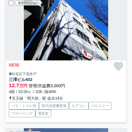
賃貸マンション
NEW
杉並区下高井戸
三澤ビル
402
12.7
万円
管理/共益費3,000円
4階 / 33.00㎡ / 1DK /築48年
京王線「明大前」駅 徒歩14分
バス・トイレ別
室内洗濯機置場
エアコン
バルコニー
フローリング
電気有