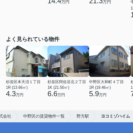
14.4
21.3
万円
万円
1
よく見られている物件
杉並区本天沼１丁目
杉並区阿佐谷北２丁目
中野区大和町４丁目
1R (13.66㎡)
1K (21.50㎡)
1R (19.46㎡)
1
4.3
6.6
5.9
万円
万円
万円
式会社
中野区の賃貸物件一覧
野方駅
ヨコミゾハイム