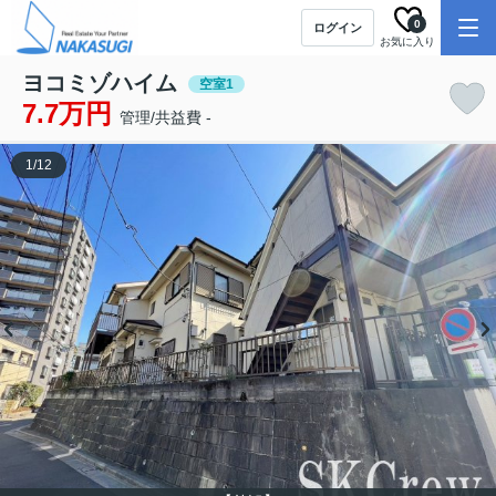
0
ログイン
お気に入り
ヨコミゾハイム
空室1
7.7万円
管理/共益費 -
1
/
12