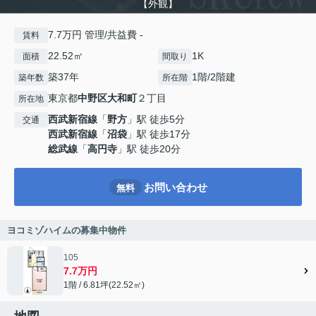
【外観】
7.7万円 管理/共益費 -
賃料
22.52㎡
1K
面積
間取り
築37年
1階/2階建
築年数
所在階
東京都
中野区
大和町
２丁目
所在地
西武新宿線
「
野方
」駅 徒歩5分
交通
西武新宿線
「
沼袋
」駅 徒歩17分
総武線
「
高円寺
」駅 徒歩20分
お問い合わせ
無料
ヨコミゾハイムの募集中物件
105
7.7万円
1階 / 6.81坪(22.52㎡)