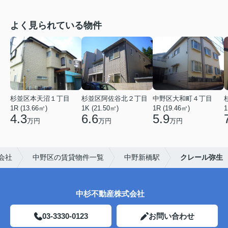
よく見られている物件
杉並区本天沼１丁目
杉並区阿佐谷北２丁目
中野区大和町４丁目
1R (13.66㎡)
1K (21.50㎡)
1R (19.46㎡)
1
4.3
6.6
5.9
万円
万円
万円
会社
中野区の賃貸物件一覧
中野新橋駅
クレール弥生
中杉不動産株式会社
03-3330-0123
お問い合わせ