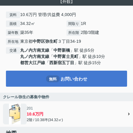
【外観】
10.6万円 管理/共益費 4,000円
賃料
34.32㎡
1R
面積
間取り
築35年
2階/3階建
築年数
所在階
東京都
中野区
弥生町
３丁目34-19
所在地
丸ノ内方南支線
「
中野新橋
」駅 徒歩5分
交通
丸ノ内方南支線
「
中野富士見町
」駅 徒歩10分
都営大江戸線
「
西新宿五丁目
」駅 徒歩15分
お問い合わせ
無料
クレール弥生の募集中物件
201
10.6万円
2階 / 10.38坪(34.32㎡)