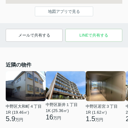
地図アプリで見る
メールで共有する
LINEで共有する
近隣の物件
中野区新井１丁目
中野区若宮３丁目
中野区大和町４丁目
1K (25.36㎡)
1R (1.62㎡)
1R (19.46㎡)
2
16
1.5
5.9
万円
万円
万円