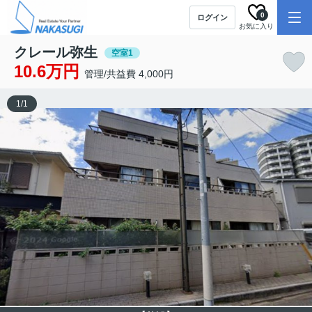
0
ログイン
お気に入り
クレール弥生
空室1
10.6万円
管理/共益費 4,000円
1
/
1