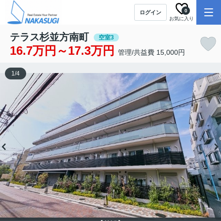
0
ログイン
お気に入り
テラス杉並方南町
空室3
16.7万円～17.3万円
管理/共益費 15,000円
1
/
4