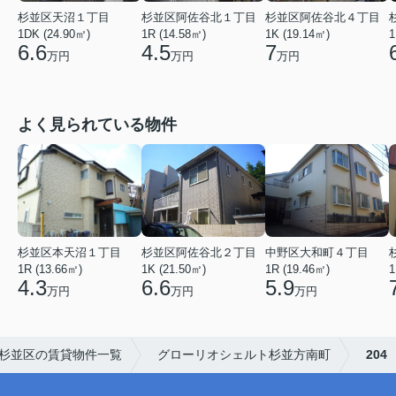
杉並区天沼１丁目
杉並区阿佐谷北１丁目
杉並区阿佐谷北４丁目
1DK (24.90㎡)
1R (14.58㎡)
1K (19.14㎡)
1
6.6
4.5
7
万円
万円
万円
よく見られている物件
杉並区本天沼１丁目
杉並区阿佐谷北２丁目
中野区大和町４丁目
1R (13.66㎡)
1K (21.50㎡)
1R (19.46㎡)
1
4.3
6.6
5.9
万円
万円
万円
杉並区の賃貸物件一覧
グローリオシェルト杉並方南町
204