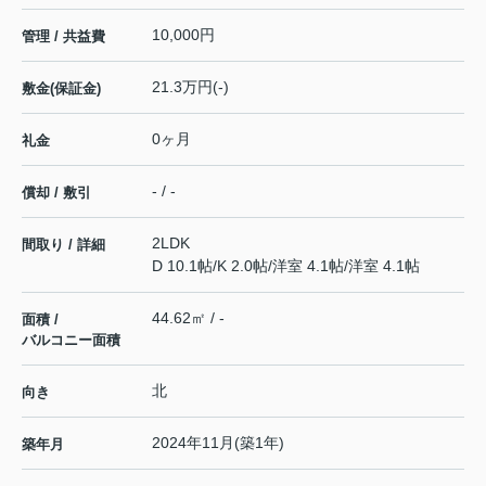
10,000円
管理 / 共益費
21.3万円(-)
敷金(保証金)
0ヶ月
礼金
- / -
償却 / 敷引
2LDK
間取り / 詳細
D 10.1帖
/
K 2.0帖
/
洋室 4.1帖
/
洋室 4.1帖
44.62㎡ / -
面積 /
バルコニー面積
北
向き
2024年11月(築1年)
築年月