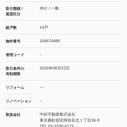
仲介 / 一般
取引態様 /
賃貸区分
14戸
総戸数
104674480
物件番号
-
管理コード
2026年08月22日
取引条件の
有効期限
---
リフォーム
--
リノベーション
中杉不動産株式会社
取扱会社
東京都杉並区阿佐谷北１丁目36-9
TEL:
03-3330-0123