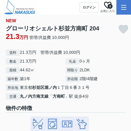
0
ログイン
お気に入り
NEW
グローリオシェルト杉並方南町 204
21.3
万円
管理/共益費 10,000円
21.3万円 管理/共益費 10,000円
賃料
21.3万円
0ヶ月
敷金
礼金
44.62㎡
2LDK
面積
間取り
築1年
2階/4階建
築年数
所在階
東京都
杉並区
堀ノ内
１丁目６番３１号
所在地
丸ノ内方南支線
「
方南町
」駅 徒歩4分
交通
物件の特徴