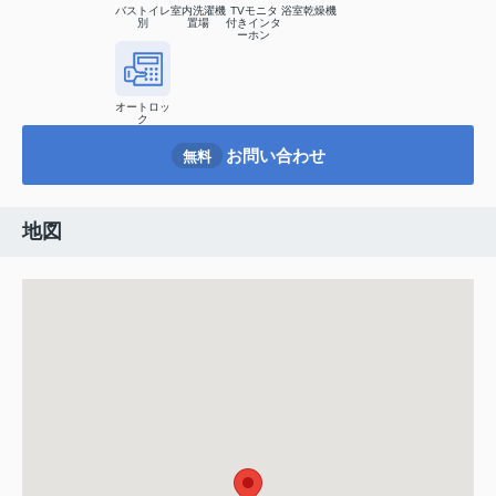
バストイレ
室内洗濯機
TVモニタ
浴室乾燥機
別
置場
付きインタ
ーホン
オートロッ
ク
お問い合わせ
無料
地図