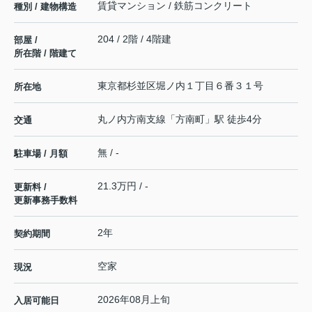
賃貸マンション / 鉄筋コンクリート
種別 / 建物構造
204 / 2階 / 4階建
部屋 /
所在階 / 階建て
東京都
杉並区
堀ノ内
１丁目６番３１号
所在地
丸ノ内方南支線
「
方南町
」駅 徒歩4分
交通
無 / -
駐車場 / 月額
21.3万円 / -
更新料 /
更新事務手数料
2年
契約期間
空家
現況
2026年08月上旬
入居可能日