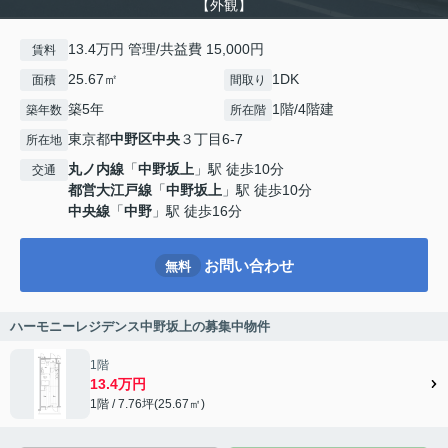
【外観】
13.4万円 管理/共益費 15,000円
賃料
25.67㎡
1DK
面積
間取り
築5年
1階/4階建
築年数
所在階
東京都
中野区
中央
３丁目6-7
所在地
丸ノ内線
「
中野坂上
」駅 徒歩10分
交通
都営大江戸線
「
中野坂上
」駅 徒歩10分
中央線
「
中野
」駅 徒歩16分
お問い合わせ
無料
ハーモニーレジデンス中野坂上の募集中物件
1階
13.4万円
1階 / 7.76坪(25.67㎡)