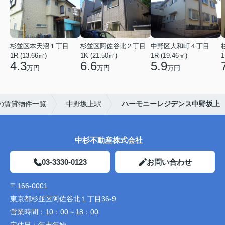
杉並区本天沼１丁目
杉並区阿佐谷北２丁目
中野区大和町４丁目
1R (13.66㎡)
1K (21.50㎡)
1R (19.46㎡)
1
4.3
6.6
5.9
万円
万円
万円
の賃貸物件一覧
中野坂上駅
ハーモニーレジデンス中野坂上
中杉不動産株式会社
03-3330-0123
お問い合わせ
〒166-0001
東京都杉並区阿佐谷北１丁目36-9
営業時間：
10：00～18：00