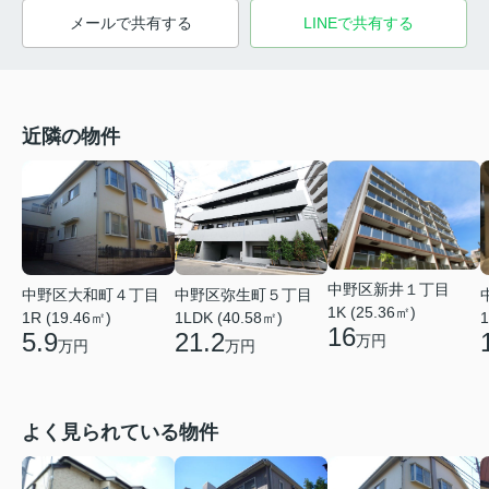
メールで共有する
LINEで共有する
近隣の物件
中野区新井１丁目
中野区大和町４丁目
中野区弥生町５丁目
1K (25.36㎡)
1
1R (19.46㎡)
1LDK (40.58㎡)
16
5.9
21.2
万円
万円
万円
よく見られている物件