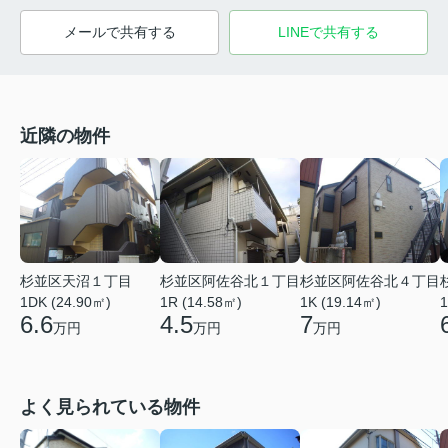
メールで共有する
LINEで共有する
近隣の物件
杉並区天沼１丁目
杉並区阿佐谷北１丁目
杉並区阿佐谷北４丁目
1DK (24.90㎡)
1R (14.58㎡)
1K (19.14㎡)
1
6.6
4.5
7
万円
万円
万円
よく見られている物件