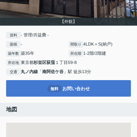
【外観】
- 管理/共益費 -
賃料
-
4LDK＋S(納戸)
面積
間取り
築35年
1-2階/2階建
築年数
所在階
東京都
杉並区
荻窪
１丁目59-8
所在地
丸ノ内線
「
南阿佐ケ谷
」駅 徒歩13分
交通
お問い合わせ
無料
地図