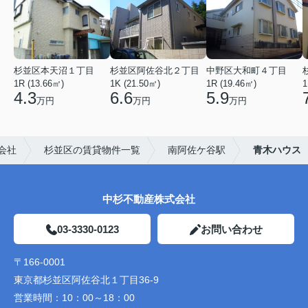
杉並区本天沼１丁目
杉並区阿佐谷北２丁目
中野区大和町４丁目
1R (13.66㎡)
1K (21.50㎡)
1R (19.46㎡)
1
4.3
6.6
5.9
万円
万円
万円
会社
杉並区の賃貸物件一覧
南阿佐ケ谷駅
青木ハウス
中杉不動産株式会社
03-3330-0123
お問い合わせ
〒166-0001
東京都杉並区阿佐谷北１丁目36-9
営業時間：
10：00～18：00