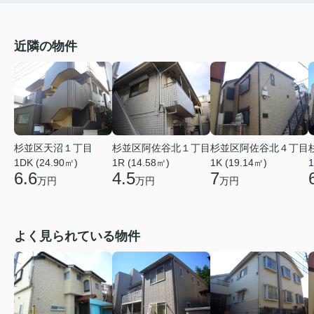
近隣の物件
杉並区天沼１丁目
杉並区阿佐谷北１丁目
杉並区阿佐谷北４丁目
1DK (24.90㎡)
1R (14.58㎡)
1K (19.14㎡)
1
6.6
4.5
7
万円
万円
万円
よく見られている物件