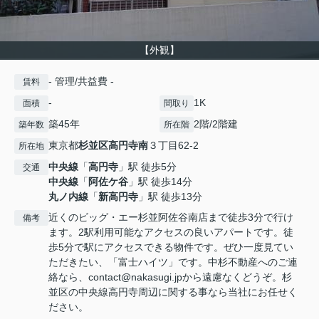
【外観】
- 管理/共益費 -
賃料
-
1K
面積
間取り
築45年
2階/2階建
築年数
所在階
東京都
杉並区
高円寺南
３丁目62-2
所在地
中央線
「
高円寺
」駅 徒歩5分
交通
中央線
「
阿佐ケ谷
」駅 徒歩14分
丸ノ内線
「
新高円寺
」駅 徒歩13分
近くのビッグ・エー杉並阿佐谷南店まで徒歩3分で行け
備考
ます。2駅利用可能なアクセスの良いアパートです。徒
歩5分で駅にアクセスできる物件です。ぜひ一度見てい
ただきたい、「富士ハイツ」です。中杉不動産へのご連
絡なら、contact@nakasugi.jpから遠慮なくどうぞ。杉
並区の中央線高円寺周辺に関する事なら当社にお任せく
ださい。