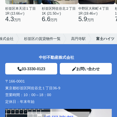
杉並区本天沼１丁目
杉並区阿佐谷北２丁目
中野区大和町４丁目
1R (13.66㎡)
1K (21.50㎡)
1R (19.46㎡)
1
4.3
6.6
5.9
万円
万円
万円
株式会社
杉並区の賃貸物件一覧
高円寺駅
富士ハイツ
中杉不動産株式会社
03-3330-0123
お問い合わせ
〒166-0001
東京都杉並区阿佐谷北１丁目36-9
営業時間：
10：00～18：00
定休日：
年末年始