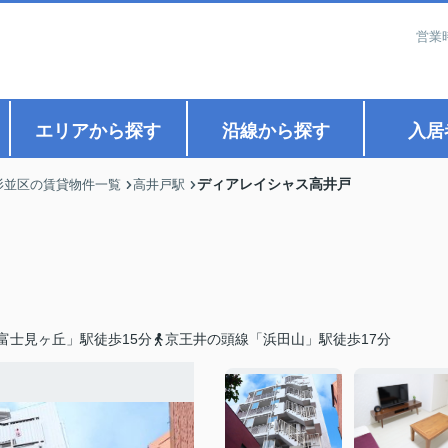
営業
エリアから探す
沿線から探す
入居
ディアレイシャス高井戸
杉並区の賃貸物件一覧
高井戸駅
富士見ヶ丘」駅徒歩15分
京王井の頭線「浜田山」駅徒歩17分