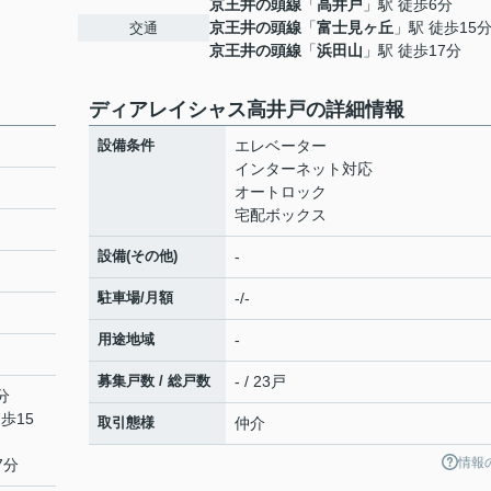
京王井の頭線
「
高井戸
」駅 徒歩6分
京王井の頭線
「
富士見ヶ丘
」駅 徒歩15
交通
京王井の頭線
「
浜田山
」駅 徒歩17分
ディアレイシャス高井戸の詳細情報
設備条件
エレベーター
インターネット対応
オートロック
宅配ボックス
設備(その他)
-
駐車場/月額
-/-
用途地域
-
募集戸数 / 総戸数
- / 23戸
分
歩15
取引態様
仲介
情報
7分