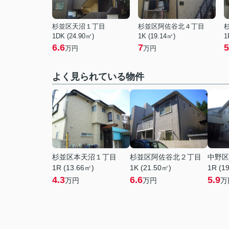
杉並区天沼１丁目
杉並区阿佐谷北４丁目
1DK (24.90㎡)
1K (19.14㎡)
1
6.6
7
5
万円
万円
よく見られている物件
杉並区本天沼１丁目
杉並区阿佐谷北２丁目
中野区
1R (13.66㎡)
1K (21.50㎡)
1R (1
4.3
6.6
5.9
万円
万円
万