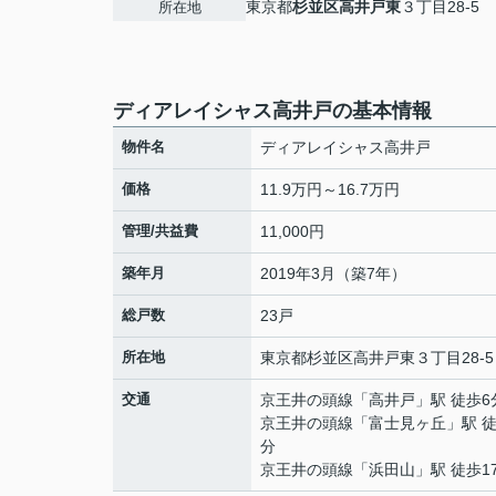
東京都
杉並区
高井戸東
３丁目28-5
所在地
ディアレイシャス高井戸の基本情報
物件名
ディアレイシャス高井戸
価格
11.9万円～16.7万円
管理/共益費
11,000円
築年月
2019年3月（築7年）
総戸数
23戸
所在地
東京都
杉並区
高井戸東
３丁目28-5
交通
京王井の頭線
「
高井戸
」駅 徒歩6
京王井の頭線
「
富士見ヶ丘
」駅 徒
分
京王井の頭線
「
浜田山
」駅 徒歩1