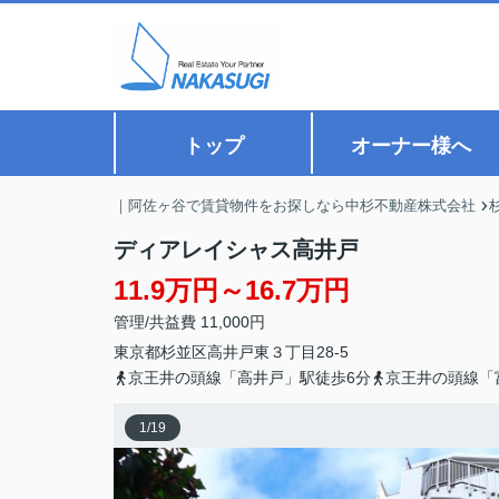
トップ
オーナー様へ
｜阿佐ヶ谷で賃貸物件をお探しなら中杉不動産株式会社
ディアレイシャス高井戸
11.9万円～16.7万円
管理/共益費 11,000円
東京都
杉並区
高井戸東
３丁目28-5
京王井の頭線「高井戸」駅徒歩6分
京王井の頭線「
1
/
19