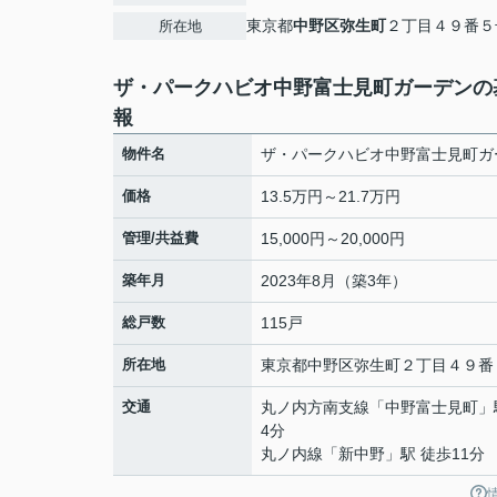
東京都
中野区
弥生町
２丁目４９番５
所在地
ザ・パークハビオ中野富士見町ガーデンの
報
物件名
ザ・パークハビオ中野富士見町ガ
価格
13.5万円～21.7万円
管理/共益費
15,000円～20,000円
築年月
2023年8月（築3年）
総戸数
115戸
所在地
東京都
中野区
弥生町
２丁目４９番
交通
丸ノ内方南支線
「
中野富士見町
」
4分
丸ノ内線
「
新中野
」駅 徒歩11分