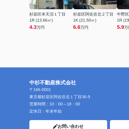
杉並区本天沼１丁目
杉並区阿佐谷北２丁目
中野区
1R (13.66㎡)
1K (21.50㎡)
1R (1
4.3
6.6
5.9
万円
万円
万
中杉不動産株式会社
〒166-0001
東京都杉並区阿佐谷北１丁目36-9
営業時間：
10：00～18：00
定休日：
年末年始
お問い合わせ