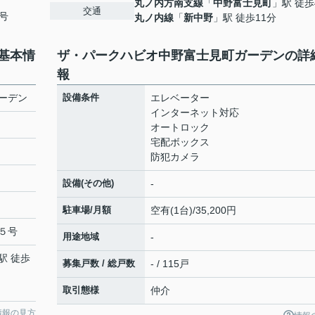
丸ノ内方南支線
「
中野富士見町
」駅 徒歩
交通
号
丸ノ内線
「
新中野
」駅 徒歩11分
基本情
ザ・パークハビオ中野富士見町ガーデンの詳
報
ーデン
設備条件
エレベーター
インターネット対応
オートロック
宅配ボックス
防犯カメラ
設備(その他)
-
駐車場/月額
空有(1台)/35,200円
５号
用途地域
-
駅 徒歩
募集戸数 / 総戸数
- / 115戸
取引態様
仲介
情報の見方