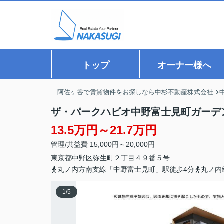
トップ
オーナー様へ
｜阿佐ヶ谷で賃貸物件をお探しなら中杉不動産株式会社
ザ・パークハビオ中野富士見町ガーデ
13.5万円～21.7万円
管理/共益費 15,000円～20,000円
東京都
中野区
弥生町
２丁目４９番５号
丸ノ内方南支線「中野富士見町」駅徒歩4分
丸ノ内
1
/
5