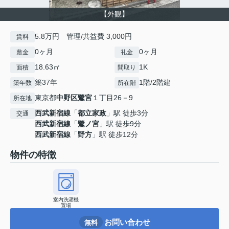
【外観】
5.8万円 管理/共益費 3,000円
賃料
0ヶ月
0ヶ月
敷金
礼金
18.63㎡
1K
面積
間取り
築37年
1階/2階建
築年数
所在階
東京都
中野区
鷺宮
１丁目26－9
所在地
西武新宿線
「
都立家政
」駅 徒歩3分
交通
西武新宿線
「
鷺ノ宮
」駅 徒歩9分
西武新宿線
「
野方
」駅 徒歩12分
物件の特徴
室内洗濯機
置場
お問い合わせ
無料