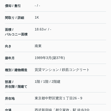
- / -
償却 / 敷引
1K
間取り / 詳細
18.63㎡ / -
面積 /
バルコニー面積
南東
向き
1989年3月(築37年)
築年月
賃貸マンション / 鉄筋コンクリート
種別 / 建物構造
1階 / 1階 / 2階建
部屋 /
所在階 / 階建て
東京都
中野区
鷺宮
１丁目26－9
所在地
西武新宿線
「
都立家政
」駅 徒歩3分
交通