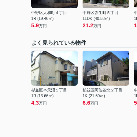
中野区大和町４丁目
中野区弥生町５丁目
1R (19.46㎡)
1LDK (40.58㎡)
1
5.9
21.2
1
万円
万円
よく見られている物件
杉並区本天沼１丁目
杉並区阿佐谷北２丁目
1R (13.66㎡)
1K (21.50㎡)
1
4.3
6.6
5
万円
万円