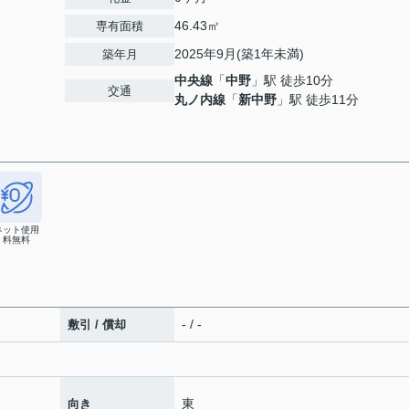
46.43㎡
専有面積
2025年9月(築1年未満)
築年月
中央線
「
中野
」駅 徒歩10分
交通
丸ノ内線
「
新中野
」駅 徒歩11分
ネット使用
料無料
- / -
敷引 / 償却
東
向き