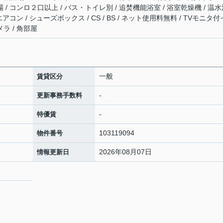
場 / コンロ２口以上 / バス・トイレ別 / 追焚機能浴室 / 浴室乾燥機 / 温
エアコン / シューズボックス / CS / BS / ネット使用料無料 / TVモニタ
メラ / 角部屋
一般
賃貸区分
-
更新事務手数料
-
特優賃
103119094
物件番号
2026年08月07日
情報更新日
9