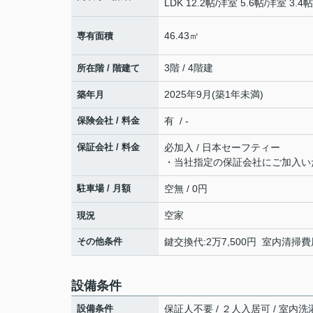
LDK 12.2帖
/
洋室 5.6帖
/
洋室 3.4帖
46.43㎡
専有面積
3階 / 4階建
所在階 / 階建て
2025年9月(築1年未満)
築年月
保険会社 / 料金
有 / -
保証会社 / 料金
必加入 / 日本セーフティー
・当社指定の保証会社にご加入い
駐車場 / 月額
空無 / 0円
空家
現況
その他条件
鍵交換代:2万7,500円 室内清掃費用
設備条件
設備条件
保証人不要 / ２人入居可 / 室内洗濯