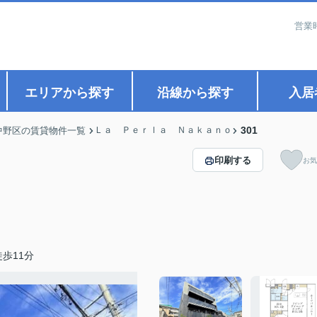
営業
エリアから探す
沿線から探す
入居
Ｌａ Ｐｅｒｌａ Ｎａｋａｎｏ
301
中野区の賃貸物件一覧
印刷する
お気
歩11分