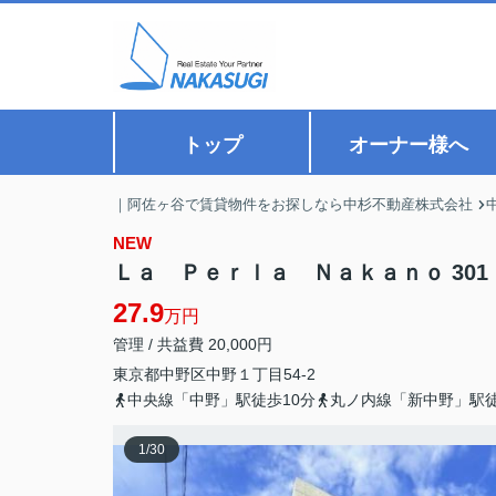
トップ
オーナー様へ
｜阿佐ヶ谷で賃貸物件をお探しなら中杉不動産株式会社
NEW
Ｌａ Ｐｅｒｌａ Ｎａｋａｎｏ 301
27.9
万円
管理 / 共益費 20,000円
東京都
中野区
中野
１丁目54-2
中央線「中野」駅徒歩10分
丸ノ内線「新中野」駅徒
1
/
30