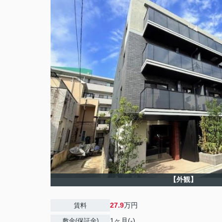
【外観】
27.9
万円
賃料
1ヶ月(-)
敷金(保証金)