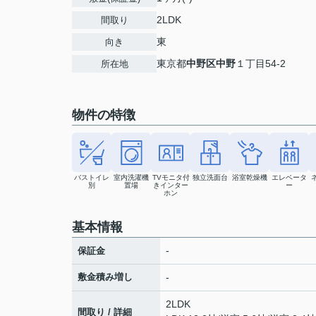
2LDK
間取り
東
向き
東京都
中野区
中野
１丁目54-2
所在地
物件の特徴
バストイレ
室内洗濯機
TVモニタ付
独立洗面台
浴室乾燥機
エレベータ
別
置場
きインター
ー
ホン
基本情報
-
保証金
敷金積み増し
-
2LDK
間取り / 詳細