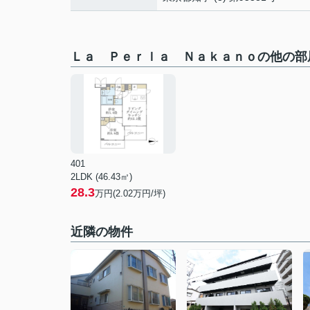
Ｌａ Ｐｅｒｌａ Ｎａｋａｎｏの他の部
401
2LDK (46.43㎡)
28.3
万円(
2.02
万円/坪)
近隣の物件