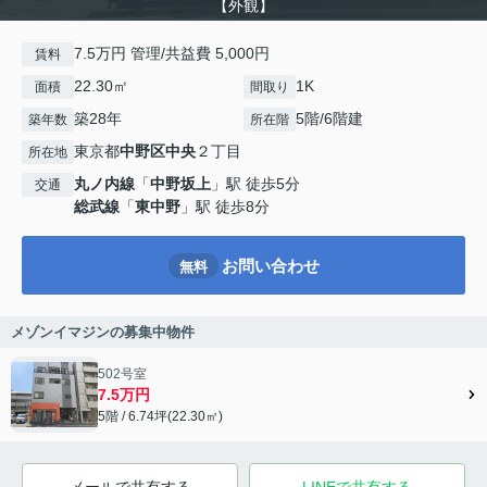
【外観】
7.5万円 管理/共益費 5,000円
賃料
22.30㎡
1K
面積
間取り
築28年
5階/6階建
築年数
所在階
東京都
中野区
中央
２丁目
所在地
丸ノ内線
「
中野坂上
」駅 徒歩5分
交通
総武線
「
東中野
」駅 徒歩8分
お問い合わせ
無料
メゾンイマジンの募集中物件
502号室
7.5万円
5階 / 6.74坪(22.30㎡)