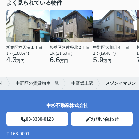
よく見られている物件
杉並区本天沼１丁目
杉並区阿佐谷北２丁目
中野区大和町４丁目
1R (13.66㎡)
1K (21.50㎡)
1R (19.46㎡)
1
4.3
6.6
5.9
万円
万円
万円
社
中野区の賃貸物件一覧
中野坂上駅
メゾンイマジン
中杉不動産株式会社
03-3330-0123
お問い合わせ
〒166-0001