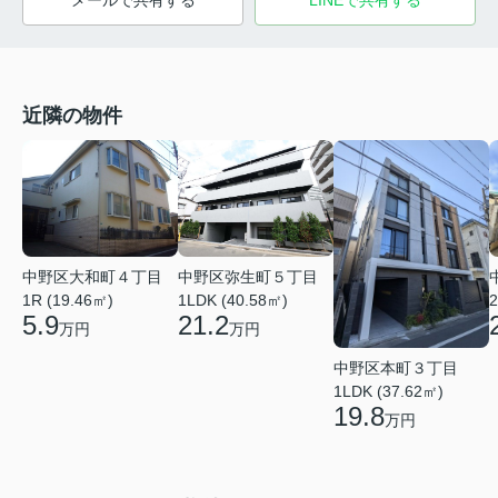
メールで共有する
LINEで共有する
近隣の物件
中野区大和町４丁目
中野区弥生町５丁目
1R (19.46㎡)
1LDK (40.58㎡)
2
5.9
21.2
万円
万円
中野区本町３丁目
1LDK (37.62㎡)
19.8
万円