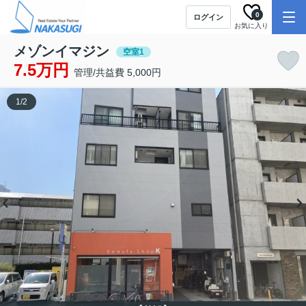
0
ログイン
お気に入り
メゾンイマジン
空室1
7.5万円
管理/共益費 5,000円
1
/
2