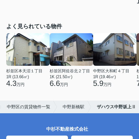
よく見られている物件
杉並区本天沼１丁目
杉並区阿佐谷北２丁目
中野区大和町４丁目
1R (13.66㎡)
1K (21.50㎡)
1R (19.46㎡)
1
4.3
6.6
5.9
万円
万円
万円
中野区の賃貸物件一覧
中野新橋駅
ザハウス中野坂上Ⅱ
中杉不動産株式会社