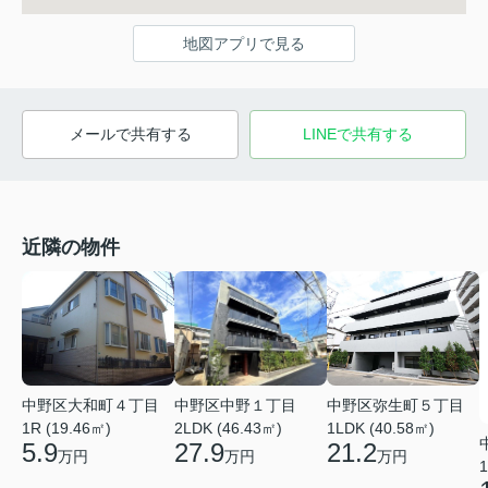
地図アプリで見る
メールで共有する
LINEで共有する
近隣の物件
中野区大和町４丁目
中野区中野１丁目
中野区弥生町５丁目
1R (19.46㎡)
2LDK (46.43㎡)
1LDK (40.58㎡)
5.9
27.9
21.2
万円
万円
万円
1