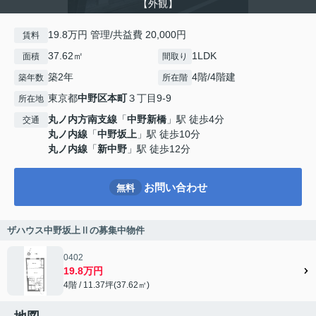
【外観】
19.8万円 管理/共益費 20,000円
賃料
37.62㎡
1LDK
面積
間取り
築2年
4階/4階建
築年数
所在階
東京都
中野区
本町
３丁目9-9
所在地
丸ノ内方南支線
「
中野新橋
」駅 徒歩4分
交通
丸ノ内線
「
中野坂上
」駅 徒歩10分
丸ノ内線
「
新中野
」駅 徒歩12分
お問い合わせ
無料
ザハウス中野坂上Ⅱの募集中物件
0402
19.8万円
4階 / 11.37坪(37.62㎡)