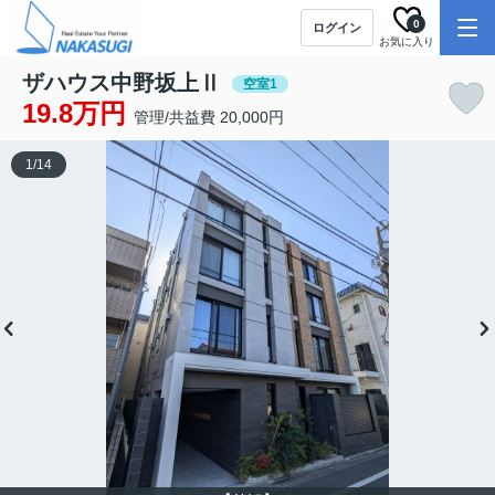
0
ログイン
お気に入り
ザハウス中野坂上Ⅱ
空室1
19.8万円
管理/共益費 20,000円
1
/
14