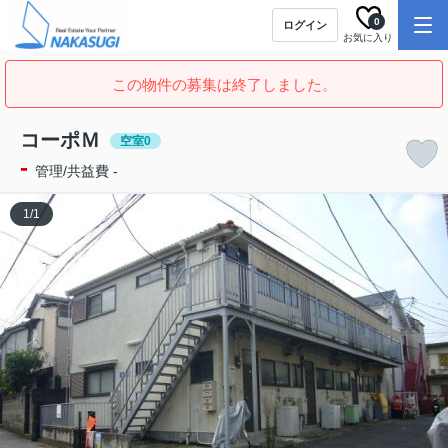
0
ログイン
お気に入り
この物件の募集は終了しました。
コーポＭ
空室0
-
管理/共益費 -
1
/
1