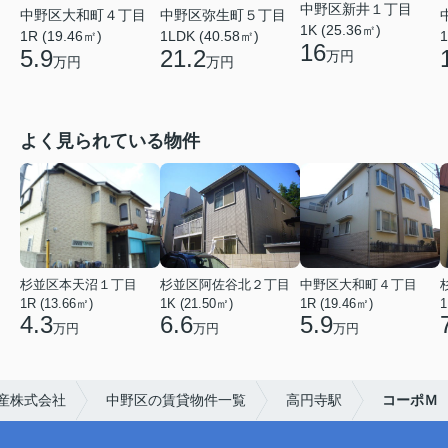
中野区新井１丁目
中野区大和町４丁目
中野区弥生町５丁目
1K (25.36㎡)
1
1R (19.46㎡)
1LDK (40.58㎡)
16
5.9
21.2
万円
万円
万円
よく見られている物件
杉並区本天沼１丁目
杉並区阿佐谷北２丁目
中野区大和町４丁目
1R (13.66㎡)
1K (21.50㎡)
1R (19.46㎡)
1
4.3
6.6
5.9
万円
万円
万円
産株式会社
中野区の賃貸物件一覧
高円寺駅
コーポＭ