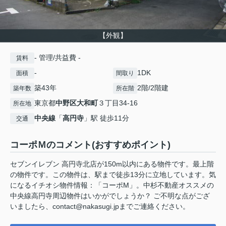
【外観】
- 管理/共益費 -
賃料
-
1DK
面積
間取り
築43年
2階/2階建
築年数
所在階
東京都
中野区
大和町
３丁目34-16
所在地
中央線
「
高円寺
」駅 徒歩11分
交通
コーポＭのコメント(おすすめポイント)
セブンイレブン 高円寺北店が150m以内にある物件です。最上階
の物件です。この物件は、駅まで徒歩13分に立地しています。気
になるイチオシ物件情報：「コーポM」。中杉不動産オススメの
中央線高円寺周辺物件はいかがでしょうか？ ご不明な点がござ
いましたら、contact@nakasugi.jpまでご連絡ください。