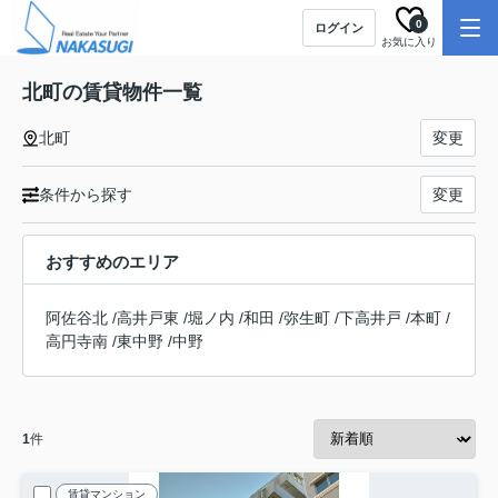
0
ログイン
お気に入り
北町の賃貸物件一覧
北町
変更
条件から探す
変更
おすすめのエリア
阿佐谷北
/
高井戸東
/
堀ノ内
/
和田
/
弥生町
/
下高井戸
/
本町
/
高円寺南
/
東中野
/
中野
1
件
賃貸マンション