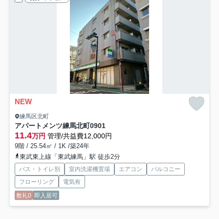
NEW
練馬区北町
アパートメンツ練馬北町
0901
11.4
万円
管理/共益費12,000円
9階 / 25.54㎡ / 1K /築24年
東武東上線「東武練馬」駅 徒歩2分
バス・トイレ別
室内洗濯機置場
エアコン
バルコニー
フローリング
電気有
敷礼0
即入居可