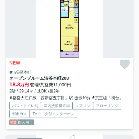
NEW
渋谷区本町
オープンブルーム渋谷本町
208
18.3
万円
管理/共益費11,000円
2階 / 29.14㎡ / 1LDK /築2年
都営大江戸線「西新宿五丁目」駅 徒歩10分
京王線「初台」駅 徒歩14分
バス・トイレ別
室内洗濯機置場
エアコン
フローリング
都市ガス
TVモニタ付インターホン
敷0
即入居可