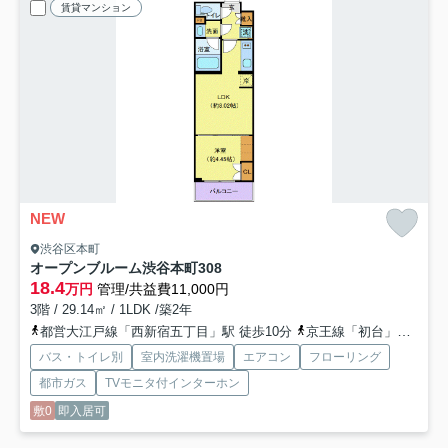
賃貸マンション
NEW
渋谷区本町
オープンブルーム渋谷本町
308
18.4
万円
管理/共益費11,000円
3階 / 29.14㎡ / 1LDK /築2年
都営大江戸線「西新宿五丁目」駅 徒歩10分
京王線「初台」駅 徒歩14分
バス・トイレ別
室内洗濯機置場
エアコン
フローリング
都市ガス
TVモニタ付インターホン
敷0
即入居可