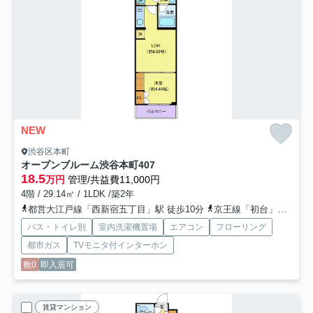
NEW
渋谷区本町
オープンブルーム渋谷本町
407
18.5
万円
管理/共益費11,000円
4階 / 29.14㎡ / 1LDK /築2年
都営大江戸線「西新宿五丁目」駅 徒歩10分
京王線「初台」駅 徒歩14分
バス・トイレ別
室内洗濯機置場
エアコン
フローリング
都市ガス
TVモニタ付インターホン
敷0
即入居可
賃貸マンション