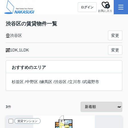
0
ログイン
お気に入り
渋谷区の賃貸物件一覧
渋谷区
変更
1DK,1LDK
変更
おすすめのエリア
杉並区
/
中野区
/
練馬区
/
渋谷区
/
立川市
/
武蔵野市
3
件
賃貸マンション