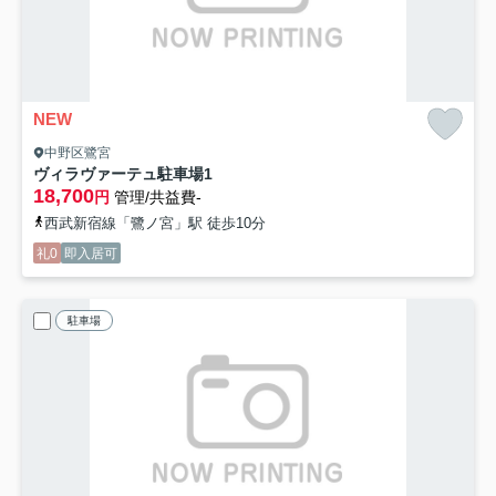
NEW
中野区鷺宮
ヴィラヴァーテュ駐車場
1
18,700
円
管理/共益費-
西武新宿線「鷺ノ宮」駅 徒歩10分
礼0
即入居可
駐車場