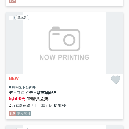
礼0
駐車場
NEW
練馬区下石神井
ディフロイデェ駐車場
66B
5,500
円
管理/共益費-
西武新宿線「上井草」駅 徒歩2分
礼0
即入居可