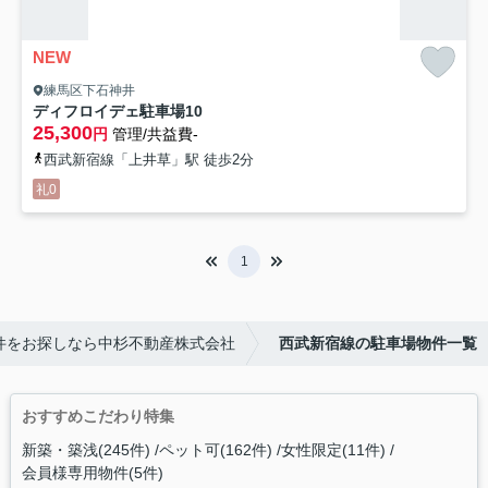
NEW
練馬区下石神井
ディフロイデェ駐車場
10
25,300
円
管理/共益費-
西武新宿線「上井草」駅 徒歩2分
礼0
1
件をお探しなら中杉不動産株式会社
西武新宿線の駐車場物件一覧
おすすめこだわり特集
新築・築浅(245件)
ペット可(162件)
女性限定(11件)
会員様専用物件(5件)