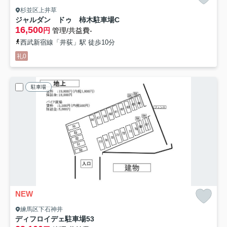
杉並区上井草
ジャルダン ドゥ 柿木駐車場
C
16,500
円
管理/共益費-
西武新宿線「井荻」駅 徒歩10分
礼0
駐車場
NEW
練馬区下石神井
ディフロイデェ駐車場
53