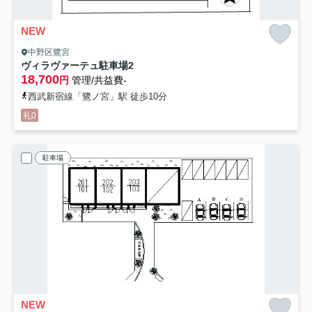
NEW
中野区鷺宮
ヴィラヴァーテュ駐車場
2
18,700
円
管理/共益費-
西武新宿線「鷺ノ宮」駅 徒歩10分
礼0
駐車場
NEW