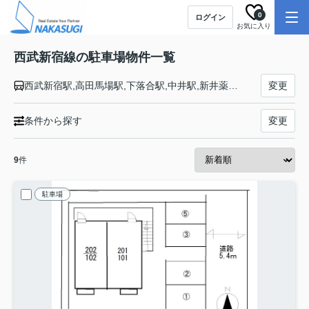
0
ログイン
お気に入り
西武新宿線の駐車場物件一覧
西武新宿駅,高田馬場駅,下落合駅,中井駅,新井薬師前駅,沼袋駅,野方駅,都立家政駅,鷺ノ宮駅,下井草駅,井荻駅,上井草駅,上石神井駅,武蔵関駅,東伏見駅,西武柳沢駅,田無駅,花小金井駅,小平駅,久米川駅,東村山駅,西武園駅,所沢駅,航空公園駅,新所沢駅,入曽駅,狭山市駅,新狭山駅,南大塚駅,本川越駅
変更
条件から探す
変更
9
件
駐車場