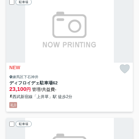
駐車場
NEW
練馬区下石神井
ディフロイデェ駐車場
62
23,100
円
管理/共益費-
西武新宿線「上井草」駅 徒歩2分
礼0
駐車場