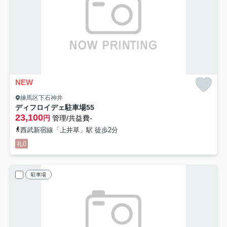
NEW
練馬区下石神井
ディフロイデェ駐車場
55
23,100
円
管理/共益費-
西武新宿線「上井草」駅 徒歩2分
礼0
駐車場