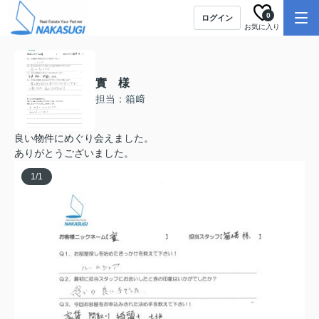
0
ログイン
お気に入り
實 様
担当：箱﨑
良い物件にめぐり会えました。
ありがとうございました。
1
/
1