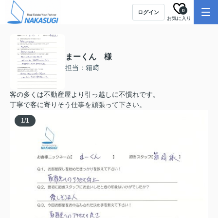
0
ログイン
お気に入り
まーくん 様
担当：箱﨑
客の多くは不動産屋より引っ越しに不慣れです。
丁寧で客に寄りそう仕事を頑張って下さい。
1
/
1